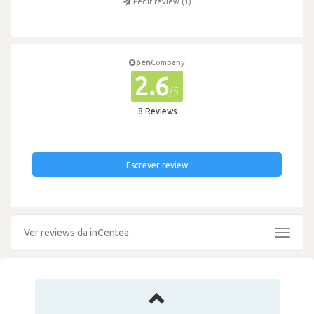
Pedir review (
1
)
pen
Company
2.6
/5
8 Reviews
Escrever review
Ver reviews da inCentea
Toggle
navigat