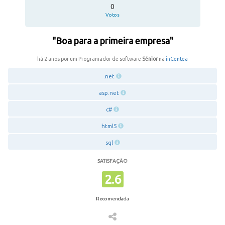
0
Votos
"Boa para a primeira empresa"
há 2 anos por um Programador de software
Sénior
na
inCentea
.net
asp.net
c#
html5
sql
SATISFAÇÃO
2.6
Recomendada