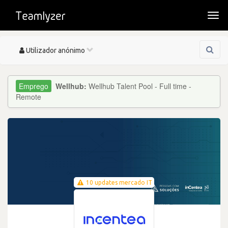
Togg
navi
Toggle
Utilizador anónimo
navigation
Wellhub:
Wellhub Talent Pool - Full time -
Remote
10 updates mercado IT