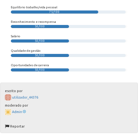
Equilíbrio trabalho/vida pessoal
75/100
Reconhecimento e recompensa
50/100
Salário
50/100
Qualidade de gestão
50/100
Oportunidades de carreira
50/100
escrito por
utilizador_44376
moderado por
Admin
Reportar