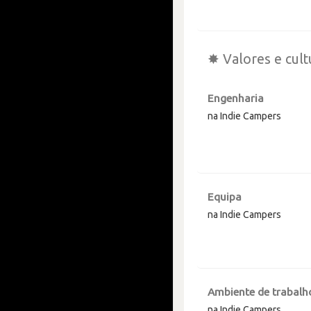
✸ Valores e cult
Engenharia
na Indie Campers
Equipa
na Indie Campers
Ambiente de trabalh
na Indie Campers