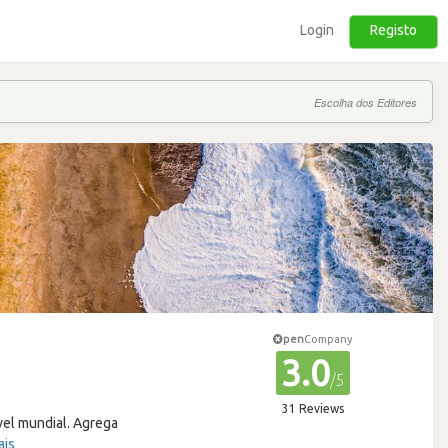
Login
Registo
Escolha dos Editores
pen
Company
3.0
/5
31 Reviews
vel mundial. Agrega
ais