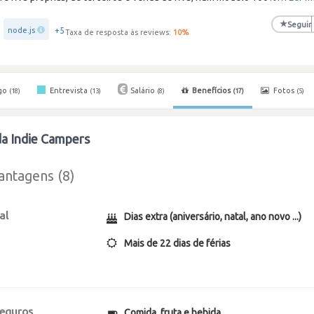
★
Seguir
+5
node.js
Taxa de resposta às reviews:
10
%
go
Entrevista
Salário
Benefícios
Fotos
(18)
(13)
(8)
(17)
(5)
da Indie Campers
antagens (8)
al
Dias extra (aniversário, natal, ano novo ...)
Mais de 22 dias de férias
seguros
Comida, fruta e bebida