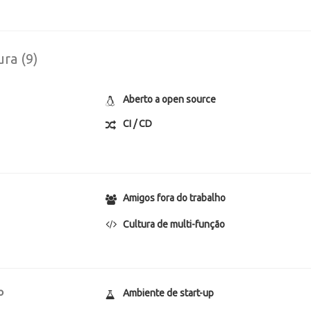
ura (9)
Aberto a open source
CI / CD
Amigos fora do trabalho
Cultura de multi-função
o
Ambiente de start-up