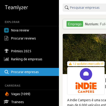
EXPLORAR
Nutrium:
Ful
Nova review
Procurar reviews
Prémios 2025
Ranking de empresas
12 updates mercado IT
Procurar empresas
CARREIRAS
Vagas (1099)
A Indie Campers é uma scal
Trainees
mais de 6.000 veículos en