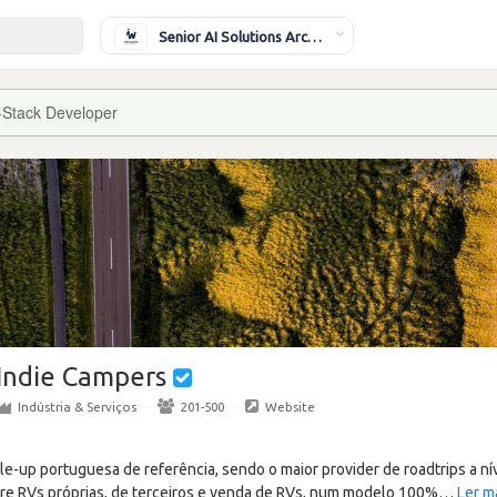
Senior AI Solutions Architect
l-Stack Developer
Indie Campers
Indústria & Serviços
·
201-500
·
Website
e-up portuguesa de referência, sendo o maior provider de roadtrips a ní
tre RVs próprias, de terceiros e venda de RVs, num modelo 100%
…
Ler m