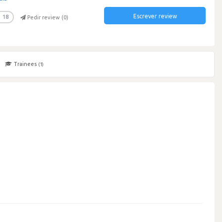
Escrever review
18
Pedir review (
0
)
Trainees
(1)