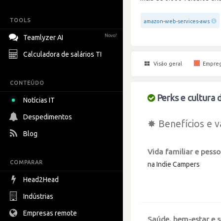
TOOLS
amazon-web-services-aws
Novo!
Teamlyzer AI
Calculadora de salários TI
Visão geral
Empre
CONTEÚDO
Perks e cultura 
Notícias IT
Despedimentos
✸ Benefícios e v
Blog
Vida familiar e pesso
COMPARAR
na Indie Campers
Head2Head
Indústrias
Empresas remote
Saúde, bem-estar e 