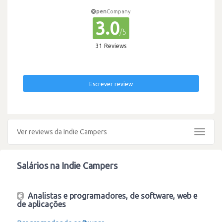
pen
Company
3.0
/5
31 Reviews
Escrever review
Ver reviews da Indie Campers
Toggle
navigat
Salários na Indie Campers
Analistas e programadores, de software, web e
de aplicações