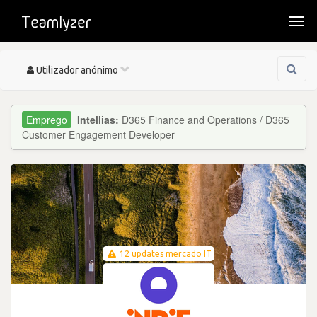
Togg
navi
Toggle
Utilizador anónimo
navigation
Intellias:
D365 Finance and Operations / D365
Customer Engagement Developer
12 updates mercado IT