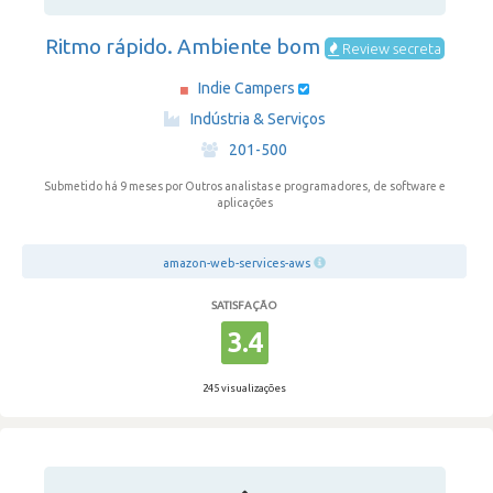
Ritmo rápido. Ambiente bom
Review secreta
Indie Campers
·
Indústria & Serviços
·
201-500
Submetido há 9 meses
por Outros analistas e programadores, de software e
aplicações
amazon-web-services-aws
SATISFAÇÃO
3.4
245 visualizações