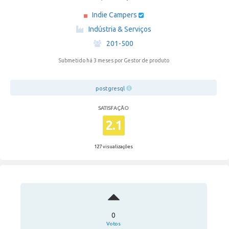
Indie Campers
·
Indústria & Serviços
·
201-500
Submetido há 3 meses
por Gestor de produto
postgresql
SATISFAÇÃO
2.1
127 visualizações
0
Votos