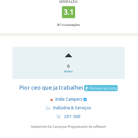
SATISFAÇÃO
3.1
397 visualizações
0
Votos
Pior ceo que ja trabalhei
Review secreta
Indie Campers
·
Indústria & Serviços
·
201-500
Submetido há 2 anos
por Programador de software