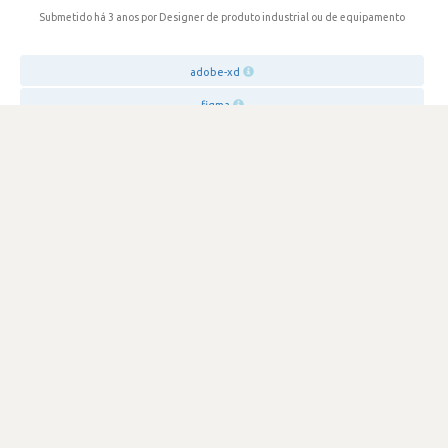
Submetido há 3 anos
por Designer de produto industrial ou de equipamento
adobe-xd
figma
SATISFAÇÃO
3.9
562 visualizações
0
Votos
A safe space to grow with amazing people