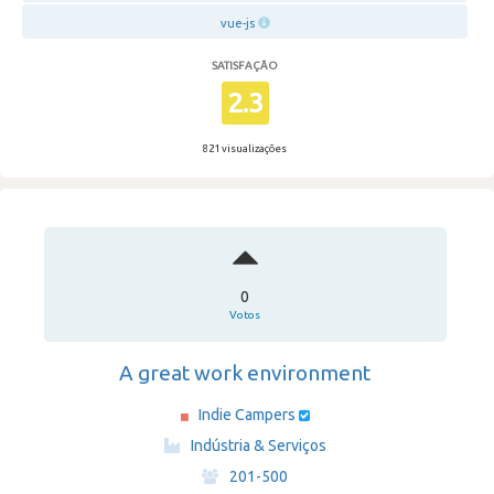
vue-js
SATISFAÇÃO
2.3
821 visualizações
0
Votos
A great work environment
Indie Campers
·
Indústria & Serviços
·
201-500