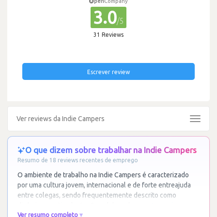
pen
Company
3.0
/5
31 Reviews
Escrever review
Ver reviews da Indie Campers
Toggle
navigat
O que dizem sobre trabalhar na Indie Campers
Resumo de 18 reviews recentes de emprego
O ambiente de trabalho na Indie Campers é caracterizado
por uma cultura jovem, internacional e de forte entreajuda
entre colegas, sendo frequentemente descrito como
dinâmico e estimulante. Os colaboradores
…
Ler mais
Ver resumo completo