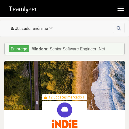
Togg
navi
Toggle
Utilizador anónimo
navigation
Mindera:
Senior Software Engineer .Net
12 updates mercado IT