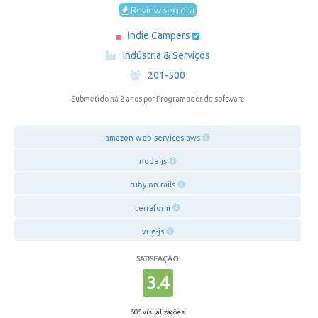
Review secreta
Indie Campers
·
Indústria & Serviços
·
201-500
Submetido há 2 anos
por Programador de software
amazon-web-services-aws
node.js
ruby-on-rails
terraform
vue-js
SATISFAÇÃO
3.4
505 visualizações