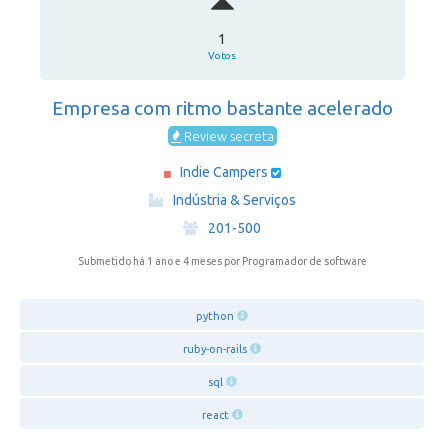
1
Votos
Empresa com ritmo bastante acelerado
Review secreta
Indie Campers
·
Indústria & Serviços
·
201-500
Submetido há 1 ano e 4 meses
por Programador de software
python
ruby-on-rails
sql
react