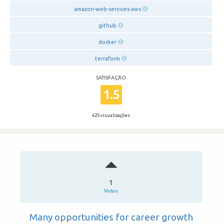
amazon-web-services-aws
github
docker
terraform
SATISFAÇÃO
1.5
625 visualizações
1
Votos
Many opportunities for career growth