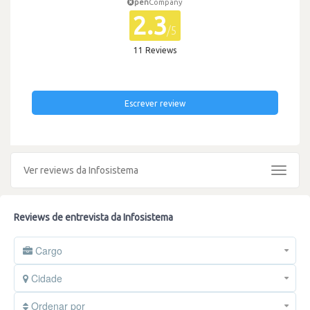
pen
Company
2.3
/5
11 Reviews
Escrever review
Ver reviews da Infosistema
Toggle
navigat
Reviews de entrevista da Infosistema
Cargo
Cidade
Ordenar por