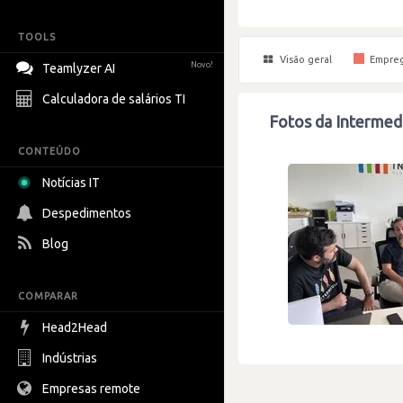
TOOLS
Visão geral
Empre
Novo!
Teamlyzer AI
Calculadora de salários TI
Fotos da Intermed
CONTEÚDO
Notícias IT
Despedimentos
Blog
COMPARAR
Head2Head
Indústrias
Empresas remote