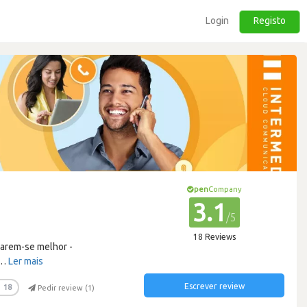
Login
Registo
pen
Company
3.1
/5
18 Reviews
arem-se melhor -
…
Ler mais
Escrever review
18
Pedir review (
1
)