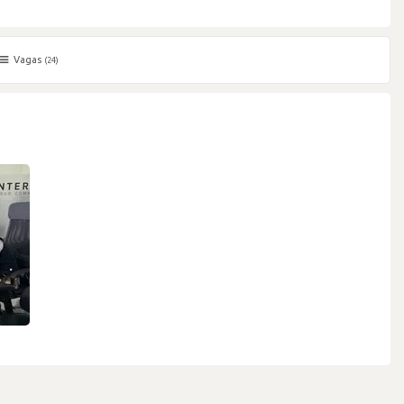
Vagas
(24)