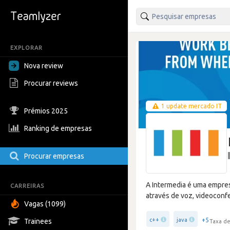
EXPLORAR
Nova review
Procurar reviews
1 update mercado IT
Prémios 2025
Ranking de empresas
Procurar empresas
A Intermedia é uma empre
CARREIRAS
através de voz, videoconfer
Vagas (1099)
+5
c++
java
Trainees
Taxa de