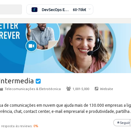
DevSecOps Engineer
60-70k€
Intermedia
Telecomunicações & Eletrotécnica
·
1,001-5,000
·
Website
sa de comunicações em nuvem que ajuda mais de 130.000 empresas a lig
ência, chat, contact center, e-mail empresarial e produtividade, partilha
★
Seguir
 resposta às reviews:
0
%