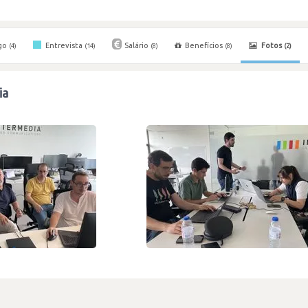
go
Entrevista
Salário
Benefícios
Fotos
(4)
(14)
(8)
(8)
(2)
ia