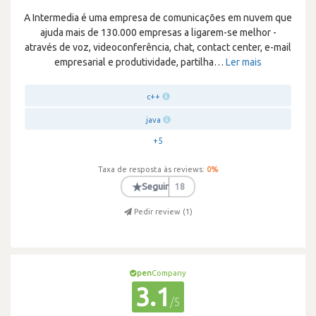
A Intermedia é uma empresa de comunicações em nuvem que
ajuda mais de 130.000 empresas a ligarem-se melhor -
através de voz, videoconferência, chat, contact center, e-mail
empresarial e produtividade, partilha
…
Ler mais
c++
java
+5
Taxa de resposta às reviews:
0
%
★
Seguir
18
Pedir review (
1
)
pen
Company
3.1
/5