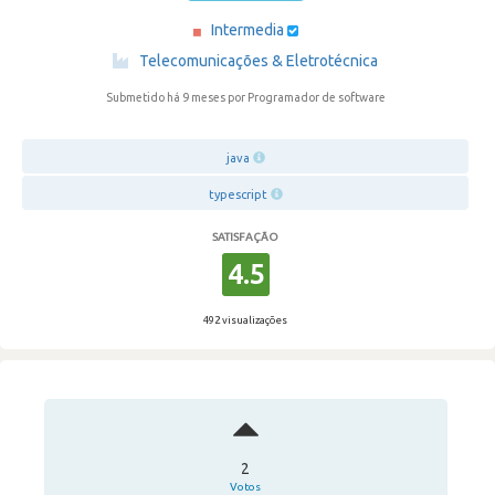
Intermedia
·
Telecomunicações & Eletrotécnica
Submetido há 9 meses
por Programador de software
java
typescript
SATISFAÇÃO
4.5
492 visualizações
2
Votos