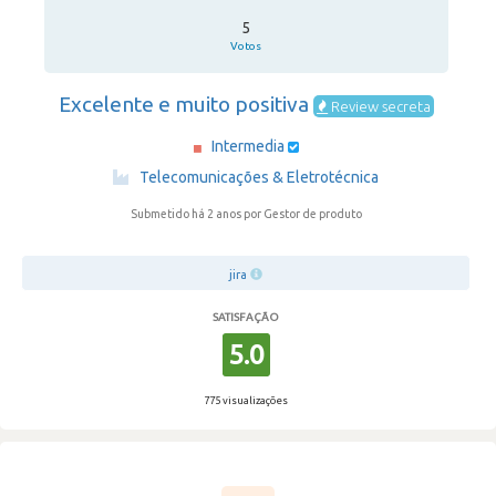
5
Votos
Excelente e muito positiva
Review secreta
Intermedia
·
Telecomunicações & Eletrotécnica
Submetido há 2 anos
por Gestor de produto
jira
SATISFAÇÃO
5.0
775 visualizações