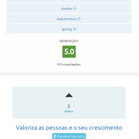
docker
kubernetes
spring
SATISFAÇÃO
5.0
415 visualizações
2
Votos
Valoriza as pessoas e o seu crescimento
Review secreta