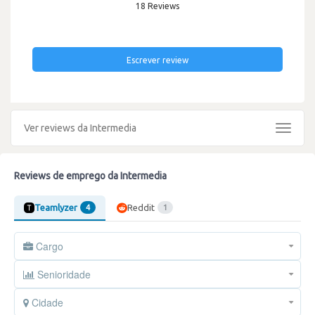
18 Reviews
Escrever review
Ver reviews da Intermedia
Toggle
navigat
Reviews de emprego da Intermedia
Teamlyzer
Reddit
4
1
Cargo
Senioridade
Cidade