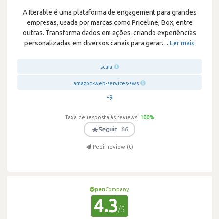
A Iterable é uma plataforma de engagement para grandes
empresas, usada por marcas como Priceline, Box, entre
outras. Transforma dados em ações, criando experiências
personalizadas em diversos canais para gerar
…
Ler mais
scala
amazon-web-services-aws
+9
Taxa de resposta às reviews:
100
%
★
Seguir
66
Pedir review (
0
)
pen
Company
4.3
/5