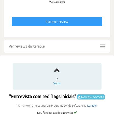
24 Reviews
Escrever review
Ver reviews da Iterable
Toggle
navigat
7
Votos
"Entrevista com red flags iniciais"
Review secreta
há 1 ano e 10 meses por um Programador de software na
Iterable
Deu feedback após entrevista