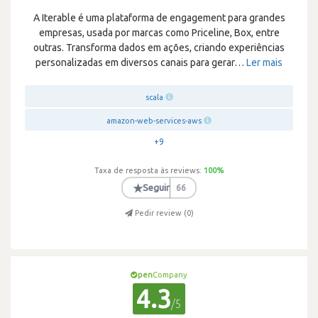
A Iterable é uma plataforma de engagement para grandes
empresas, usada por marcas como Priceline, Box, entre
outras. Transforma dados em ações, criando experiências
personalizadas em diversos canais para gerar
…
Ler mais
scala
amazon-web-services-aws
+9
Taxa de resposta às reviews:
100
%
★
Seguir
66
Pedir review (
0
)
pen
Company
4.3
/5