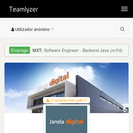
Togg
navi
Toggle
Utilizador anónimo
navigation
SIXT:
Software Engineer - Backend Java (m/f/d)
2 updates mercado IT