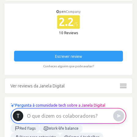
pen
Company
2.2
/5
10 Reviews
Escrever review
Conheces alguém que pode avaliar?
Ver reviews da Janela Digital
Toggle
navigat
Pergunta à comunidade tech sobre a Janela Digital
O
q
u
e
d
i
z
e
m
o
s
c
o
l
a
b
o
r
a
d
o
r
e
s
?
Red flags
Work-life balance