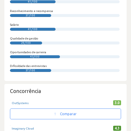
41/100
Reconhecimento e recompensa
37/100
Salário
41/100
Qualidade de gestão
29/100
Oportunidades de carreira
45/100
Dificuldade das entrevistas
37/100
Concorrência
3.0
OutSystems
Comparar
4.3
Imaginary Cloud