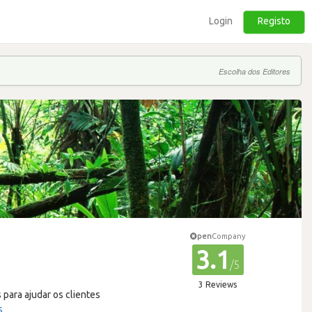
Login
Registo
Escolha dos Editores
pen
Company
3.1
/5
3 Reviews
para ajudar os clientes
s