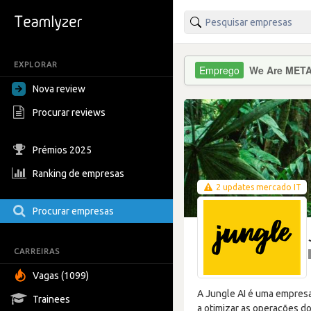
EXPLORAR
We Are MET
Nova review
Procurar reviews
Prémios 2025
Ranking de empresas
2 updates mercado IT
Procurar empresas
CARREIRAS
Vagas (1099)
A Jungle AI é uma empresa
Trainees
a otimizar as operações do