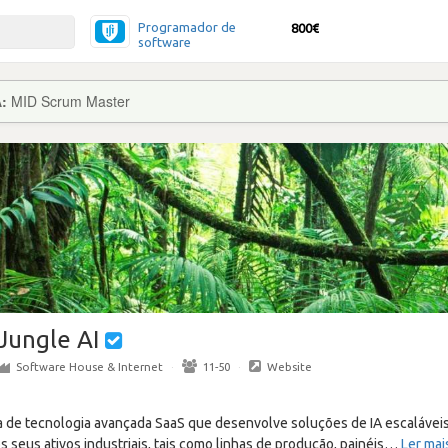
Programador de
800€
software
A:
MID Scrum Master
Jungle AI
Software House & Internet
·
11-50
·
Website
 de tecnologia avançada SaaS que desenvolve soluções de IA escaláveis 
s seus ativos industriais, tais como linhas de produção, painéis
…
Ler mai