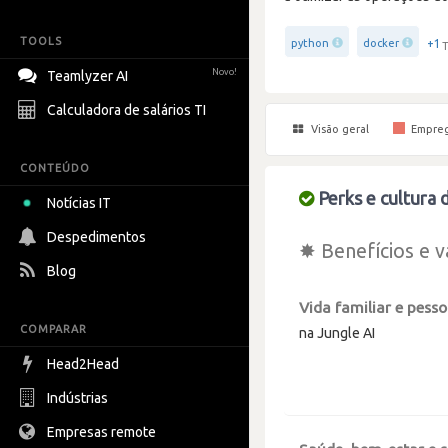
TOOLS
+1
python
docker
T
Novo!
Teamlyzer AI
Calculadora de salários TI
Visão geral
Empre
CONTEÚDO
Perks e cultura 
Notícias IT
Despedimentos
✸ Benefícios e v
Blog
Vida familiar e pesso
COMPARAR
na Jungle AI
Head2Head
Indústrias
Empresas remote