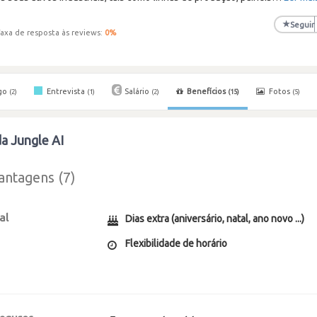
★
Seguir
axa de resposta às reviews:
0
%
go
Entrevista
Salário
Benefícios
Fotos
(2)
(1)
(2)
(15)
(5)
da Jungle AI
antagens (7)
al
Dias extra (aniversário, natal, ano novo ...)
Flexibilidade de horário