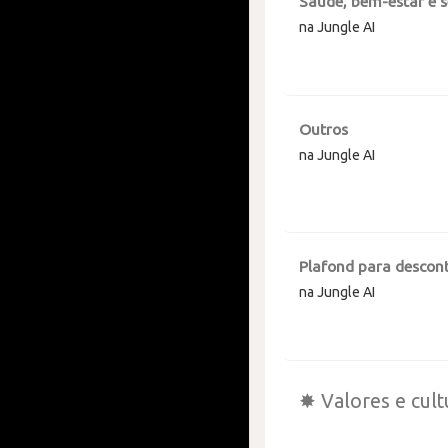
Saúde, bem-estar e 
na Jungle AI
Outros
na Jungle AI
Plafond para descont
na Jungle AI
✸ Valores e cult