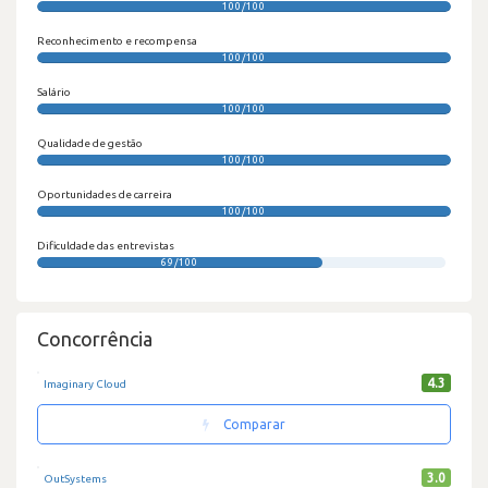
100/100
Reconhecimento e recompensa
100/100
Salário
100/100
Qualidade de gestão
100/100
Oportunidades de carreira
100/100
Dificuldade das entrevistas
69/100
Concorrência
4.3
Imaginary Cloud
Comparar
3.0
OutSystems