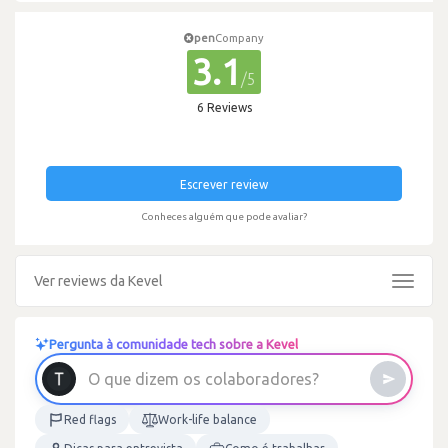
pen
Company
3.1
/5
6 Reviews
Escrever review
Conheces alguém que pode avaliar?
Ver reviews da Kevel
Toggle
navigat
Pergunta à comunidade tech sobre a Kevel
O
q
u
e
d
i
z
e
m
o
s
c
o
l
a
b
o
r
a
d
o
r
e
s
?
Red flags
Work-life balance