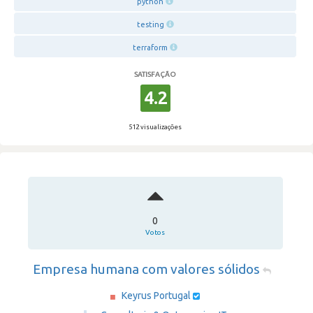
python
testing
terraform
SATISFAÇÃO
4.2
512 visualizações
0
Votos
Empresa humana com valores sólidos
Keyrus Portugal
·