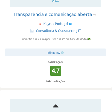
Votos
Transparência e comunicação aberta
Keyrus Portugal
·
Consultoria & Outsourcing IT
Submetido há 2 anos
por Especialista em base de dados
qlikqview
SATISFAÇÃO
4.7
464 visualizações