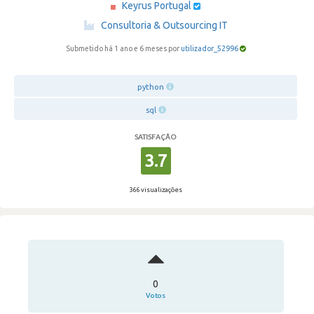
Keyrus Portugal
·
Consultoria & Outsourcing IT
Submetido há 1 ano e 6 meses por
utilizador_52996
python
sql
SATISFAÇÃO
3.7
366 visualizações
0
Votos