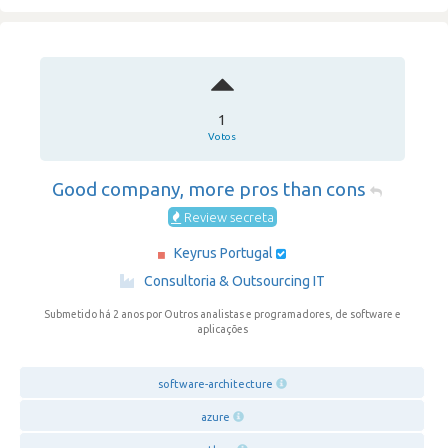
1
Votos
Good company, more pros than cons
Review secreta
Keyrus Portugal
·
Consultoria & Outsourcing IT
Submetido há 2 anos
por Outros analistas e programadores, de software e
aplicações
software-architecture
azure