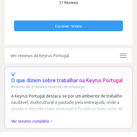
57 Reviews
Escrever review
Ver reviews da Keyrus Portugal
Toggle
navigat
O que dizem sobre trabalhar na Keyrus Portugal
Resumo de 9 reviews recentes de emprego
A Keyrus Portugal destaca-se por um ambiente de trabalho
saudável, multicultural e pautado pela entreajuda, onde a
gestão é descrita como acessível e focada no bem-estar do
colaborador. A flexibilidade de
…
Ler mais
Ver resumo completo