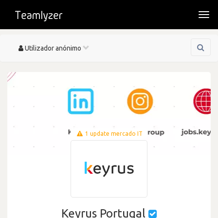
Togg
navi
Toggle
Utilizador anónimo
navigation
1 update mercado IT
Keyrus Portugal