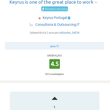
Keyrus is one of the great place to work
Review secreta
Keyrus Portugal
·
Consultoria & Outsourcing IT
Submetido há 2 anos por
utilizador_36534
java
SATISFAÇÃO
4.5
551 visualizações
1