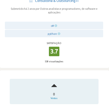
Consultoria & Outsourcing IT
Submetido há 2 anos
por Outros analistas e programadores, de software e
aplicações
c#
python
SATISFAÇÃO
3.7
538 visualizações
0
Votos