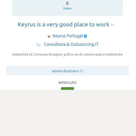
0
Votos
Keyrus is a very good place to work
Keyrus Portugal
·
Consultoria & Outsourcing IT
Submetido há 2 anos
por Designer, gráfico ou de comunicação e multimédia
adobe-illustrator
SATISFAÇÃO
4.5
372 visualizações