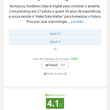
Na Keyrus, fundimos Data & Digital para construir o amanhã.
Com presença em 27 países e quase 30 anos de experiência,
a nossa missão é 'Make Data Matter' para humanizar o futuro.
Procuras usar a tecnologia
…
Ler mais
azure
cloud
+3
Taxa de resposta às reviews:
100
%
★
Seguir
105
Pedir review (
0
)
pen
Company
4.1
/5