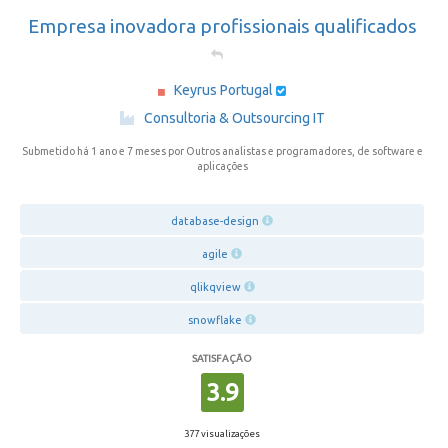
Empresa inovadora profissionais qualificados
Keyrus Portugal
·
Consultoria & Outsourcing IT
Submetido há 1 ano e 7 meses
por Outros analistas e programadores, de software e
aplicações
database-design
agile
qlikqview
snowflake
SATISFAÇÃO
3.9
377 visualizações