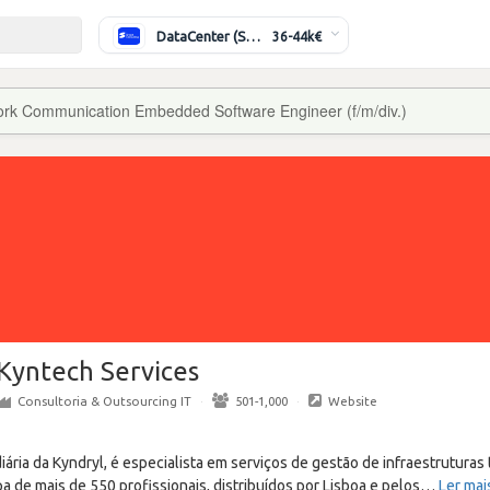
DataCenter (Switching/Routing) Sénior
36-44k€
rk Communication Embedded Software Engineer (f/m/div.)
Kyntech Services
Consultoria & Outsourcing IT
·
501-1,000
·
Website
iária da Kyndryl, é especialista em serviços de gestão de infraestruturas
de mais de 550 profissionais, distribuídos por Lisboa e pelos
…
Ler mai