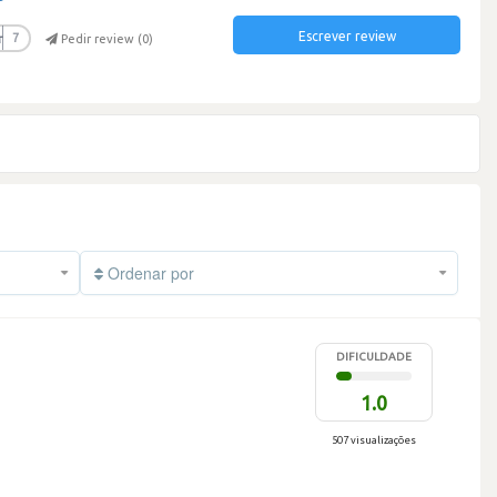
Escrever review
r
7
Pedir review (
0
)
Ordenar por
DIFICULDADE
1.0
507 visualizações