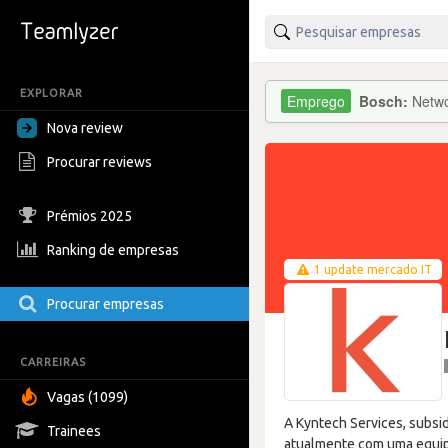
EXPLORAR
Bosch:
Netwo
Nova review
Procurar reviews
Prémios 2025
Ranking de empresas
1 update mercado IT
Procurar empresas
CARREIRAS
Vagas (1099)
A Kyntech Services, subsid
Trainees
atualmente com uma equipa 