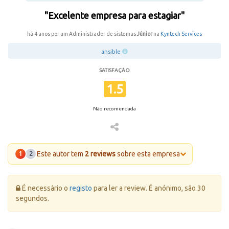
"Excelente empresa para estagiar"
há 4 anos por um Administrador de sistemas
Júnior
na
Kyntech Services
ansible
SATISFAÇÃO
1.5
Não recomendada
Este autor tem
2 reviews
sobre esta empresa
1
2
Erro:
É necessário o
registo
para ler a review. É anónimo, são 30
segundos.