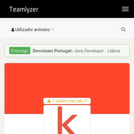
Togg
navi
Toggle
Utilizador anónimo
navigation
Devoteam Portugal:
Java Developer - Lisboa
1 update mercado IT