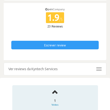
pen
Company
1.9
/5
23 Reviews
Escrever review
Ver reviews da Kyntech Services
Toggle
navigat
1
Votos