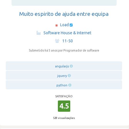
Muito espirito de ajuda entre equipa
Load
·
Software House & Internet
·
11-50
Submetido há 5 anos
por Programador de software
angularjs
jquery
python
SATISFAÇÃO
4.5
528 visualizações