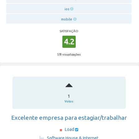
ios
mobile
SATISFAÇÃO
4.2
578 visualizações
1
Votos
Excelente empresa para estagiar/trabalhar
Load
·
Software House & Internet