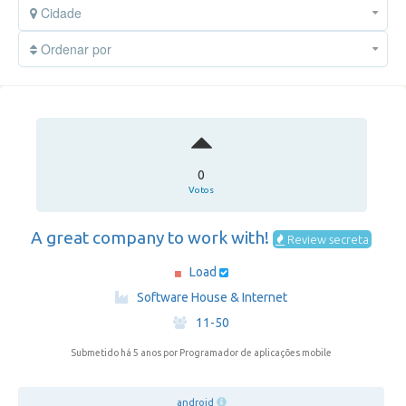
Cidade
Ordenar por
0
Votos
A great company to work with!
Review secreta
Load
·
Software House & Internet
·
11-50
Submetido há 5 anos
por Programador de aplicações mobile
android