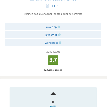
·
11-50
Submetido há 5 anos
por Programador de software
cakephp
javascript
wordpress
SATISFAÇÃO
3.7
622 visualizações
0
Votos