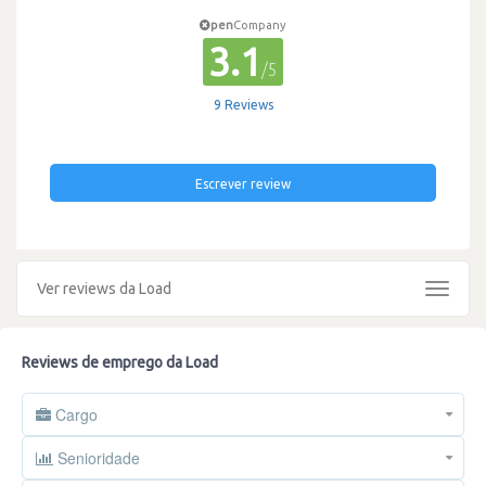
pen
Company
3.1
/5
9 Reviews
Escrever review
Ver reviews da Load
Toggle
navigat
Reviews de emprego da Load
Cargo
Senioridade