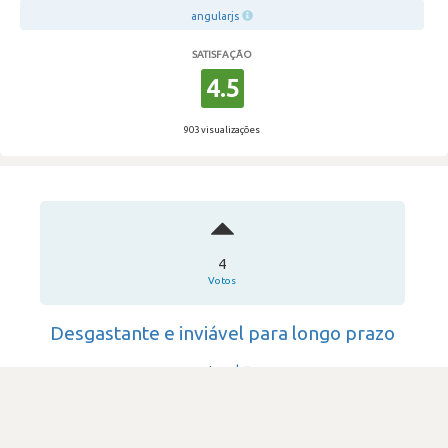
angularjs
SATISFAÇÃO
4.5
903 visualizações
4
Votos
Desgastante e inviável para longo prazo
Load
·
Software House & Internet
·
11-50