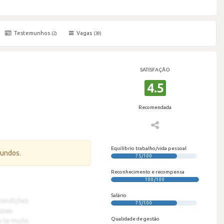
Testemunhos
Vagas
(2)
(39)
SATISFAÇÃO
4.5
Recomendada
Equilíbrio trabalho/vida pessoal
gundos.
75/100
Reconhecimento e recompensa
100/100
Salário
75/100
Qualidade de gestão