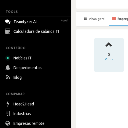
TOOLS
Visão geral
Empre
Novo!
Teamlyzer AI
Calculadora de salários TI
CONTEÚDO
0
Notícias IT
Votos
Despedimentos
Blog
COMPARAR
Head2Head
Indústrias
Empresas remote