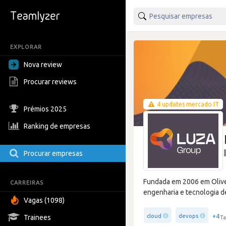
EXPLORAR
Nova review
Procurar reviews
4 updates mercado IT
Prémios 2025
Ranking de empresas
Procurar empresas
Fundada em 2006 em Olive
CARREIRAS
engenharia e tecnologia d
Vagas (1098)
+4
cloud
devops
Trainees
Ta