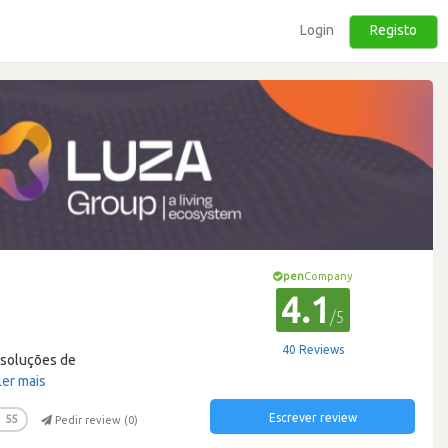
Login
Registo
pen
Company
4.1
/5
40 Reviews
 soluções de
Ler mais
Escrever review
55
Pedir review (
0
)