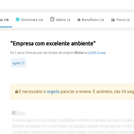
go
Entrevista
Salário
Benefícios
Fotos
(14)
(26)
(3)
(16)
(5)
"Empresa com excelente ambiente"
há 1 ano e 9 meses por um Gestor de projeto
Sénior
na
LUZA Group
agile
Erro:
É necessário o
registo
para ler a review. É anónimo, são 30 se