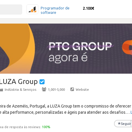
Programador de
2.100€
software
LUZA Group
Indústria & Serviços
·
1,001-5,000
·
Website
ira de Azeméis, Portugal, a LUZA Group tem o compromisso de oferecer
e alta performance, personalizadas e ágeis para atender aos desafios
…
★
Seguir
xa de resposta às reviews:
100
%