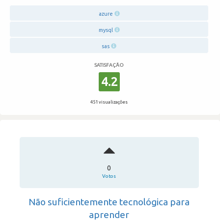
azure
mysql
sas
SATISFAÇÃO
4.2
451 visualizações
0
Votos
Não suficientemente tecnológica para
aprender