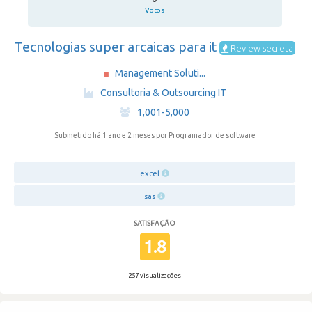
Votos
Tecnologias super arcaicas para it
Review secreta
Management Soluti...
·
Consultoria & Outsourcing IT
·
1,001-5,000
Submetido há 1 ano e 2 meses
por Programador de software
excel
sas
SATISFAÇÃO
1.8
257 visualizações