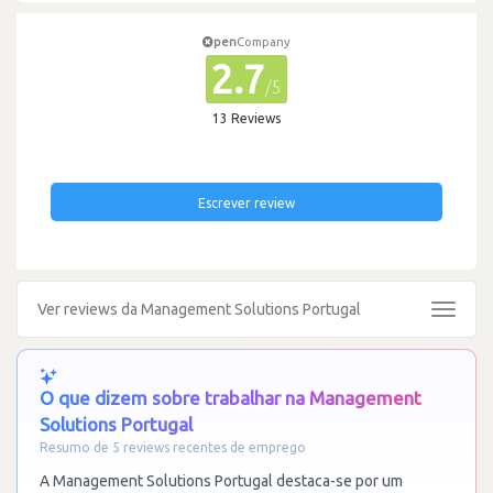
pen
Company
2.7
/5
13 Reviews
Escrever review
Ver reviews da Management Solutions Portugal
Toggle
navigat
O que dizem sobre trabalhar na Management
Solutions Portugal
Resumo de 5 reviews recentes de emprego
A Management Solutions Portugal destaca-se por um