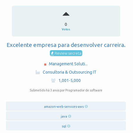
0
Votos
Excelente empresa para desenvolver carreira.
Review secreta
Management Soluti...
·
Consultoria & Outsourcing IT
·
1,001-5,000
Submetido há 3 anos
por Programador de software
amazon-web-services-aws
java
sql