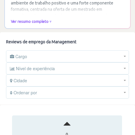
ambiente de trabalho positivo e uma forte componente
formativa, centrada na oferta de um mestrado em
consultoria. A progressão de carreira é percecionada
Ver resumo completo
como
…
Ler mais
Reviews de emprego da Management
Cargo
Nível de experiência
Cidade
Ordenar por
0