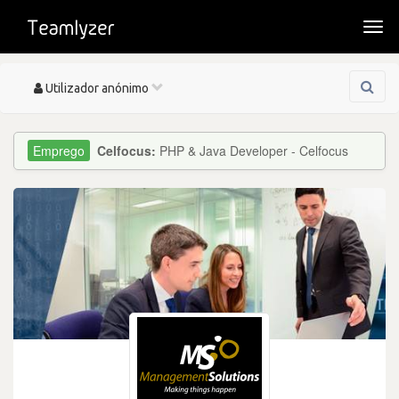
Togg
navi
Toggle
Utilizador anónimo
navigation
Celfocus:
PHP & Java Developer - Celfocus