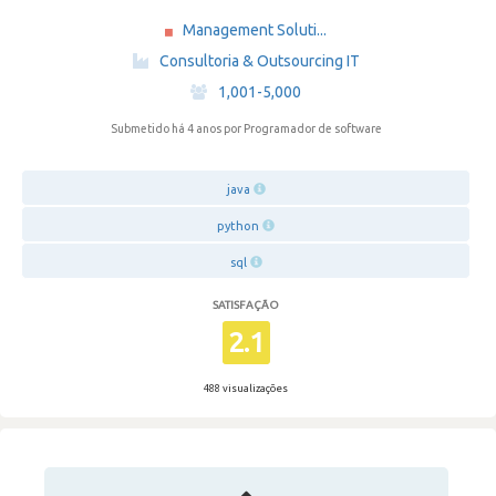
Management Soluti...
·
Consultoria & Outsourcing IT
·
1,001-5,000
Submetido há 4 anos
por Programador de software
java
python
sql
SATISFAÇÃO
2.1
488 visualizações