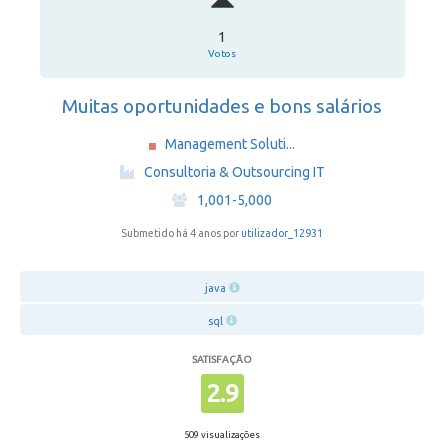
1
Votos
Muitas oportunidades e bons salários
Management Soluti...
·
Consultoria & Outsourcing IT
·
1,001-5,000
Submetido há 4 anos por
utilizador_12931
java
sql
SATISFAÇÃO
2.9
509 visualizações