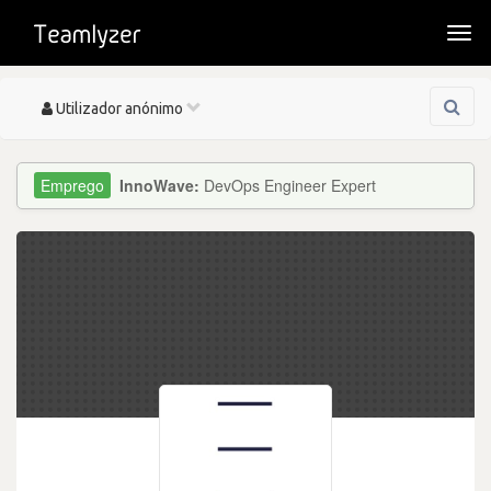
Togg
navi
Toggle
Utilizador anónimo
navigation
InnoWave:
DevOps Engineer Expert