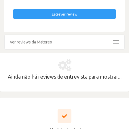
Escrever review
Ver reviews da Matereo
Toggle
navigat
Ainda não há reviews de entrevista para mostrar...