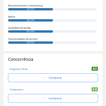
Reconhecimento e recompensa
50/100
Salário
50/100
Qualidade de gestão
50/100
Oportunidades de carreira
50/100
Concorrência
4.3
Imaginary Cloud
Comparar
3.0
OutSystems
Comparar