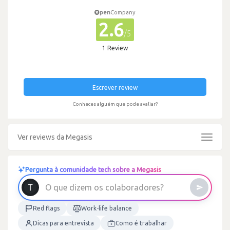
pen
Company
2.6
/5
1 Review
Escrever review
Conheces alguém que pode avaliar?
Ver reviews da Megasis
Toggle
navigat
Pergunta à comunidade tech sobre a Megasis
d
a
r
o
b
a
l
o
c
s
o
O
q
u
e
d
i
z
e
m
Red flags
Work-life balance
Dicas para entrevista
Como é trabalhar