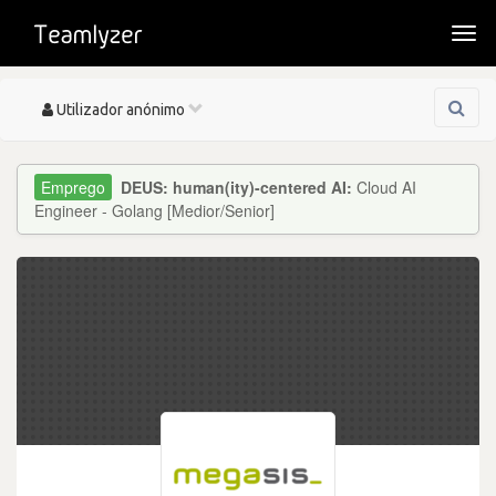
Togg
navi
Toggle
Utilizador anónimo
navigation
DEUS: human(ity)-centered AI:
Cloud AI
Engineer - Golang [Medior/Senior]