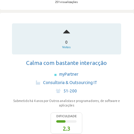
251 visualizações
0
Votos
Calma com bastante interacção
myPartner
·
Consultoria & Outsourcing IT
·
51-200
Submetido há 4 anos
por Outros analistas e programadores, de software e
aplicações
DIFICULDADE
2.3