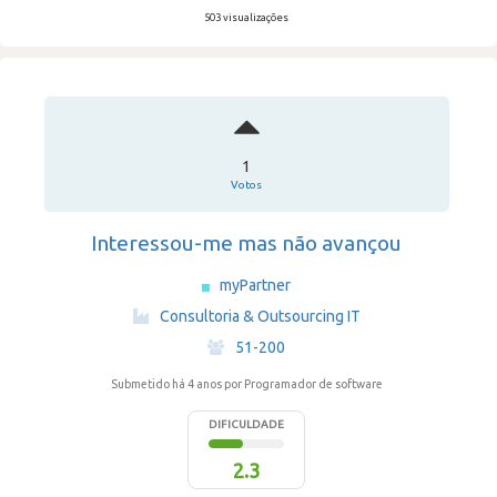
503 visualizações
1
Votos
Interessou-me mas não avançou
myPartner
·
Consultoria & Outsourcing IT
·
51-200
Submetido há 4 anos
por Programador de software
DIFICULDADE
2.3