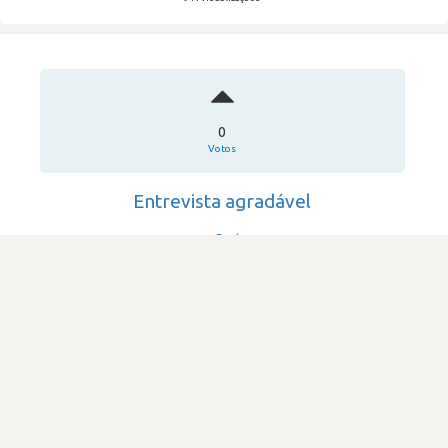
0
Votos
Entrevista agradável
myPartner
·
Consultoria & Outsourcing IT
·
51-200
Submetido há 7 anos
por Programador de software
DIFICULDADE
1.0
1.0 k visualizações