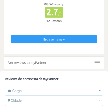
pen
Company
2.7
/5
12 Reviews
Escrever review
Ver reviews da myPartner
Toggle
navigat
Reviews de entrevista da myPartner
Cargo
Cidade