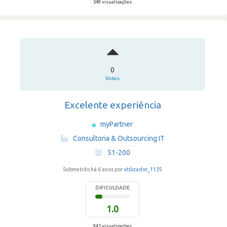
549 visualizações
0
Votos
Excelente experiência
myPartner
·
Consultoria & Outsourcing IT
·
51-200
Submetido há 6 anos por
utilizador_1135
DIFICULDADE
1.0
941 visualizações