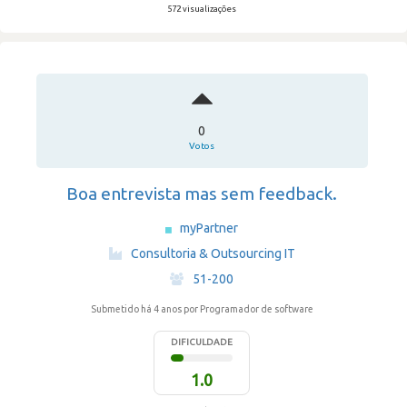
572 visualizações
0
Votos
Boa entrevista mas sem feedback.
myPartner
·
Consultoria & Outsourcing IT
·
51-200
Submetido há 4 anos
por Programador de software
DIFICULDADE
1.0