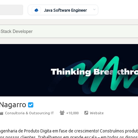
Java Software Engineer
l-Stack Developer
Nagarro
Consultoria & Outsourcing IT
·
+10,000
·
Website
enharia de Produto Digita em fase de crescimento! Construímos produto
 os nossos clientes. Trabalhamos em grande escala – em todos os dispos