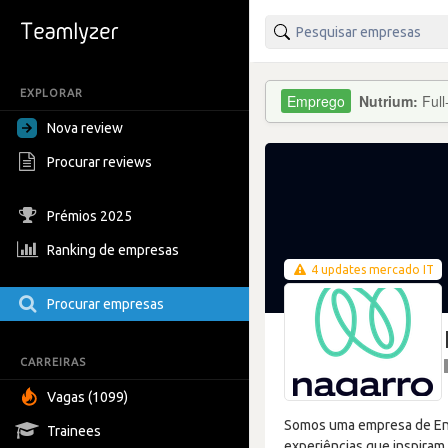
EXPLORAR
Nutrium:
Ful
Nova review
Procurar reviews
Prémios 2025
Ranking de empresas
4 updates mercado IT
Procurar empresas
CARREIRAS
Vagas (1099)
Somos uma empresa de Eng
Trainees
experiências que inspiram