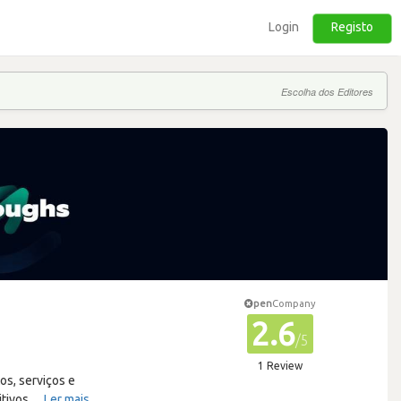
Login
Registo
Escolha dos Editores
pen
Company
2.6
/5
1 Review
s, serviços e
itivos
…
Ler mais