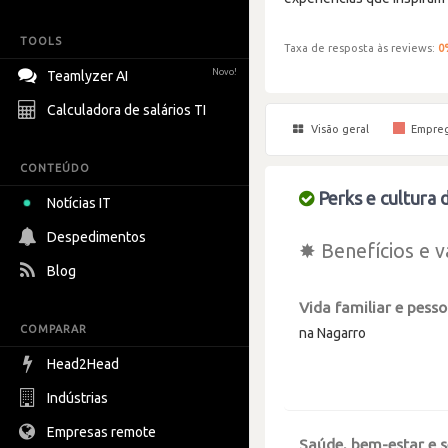
TOOLS
Taxa de resposta às reviews:
0
Novo!
Teamlyzer AI
Calculadora de salários TI
Visão geral
Empre
CONTEÚDO
Perks e cultura 
Notícias IT
Despedimentos
✸ Benefícios e v
Blog
Vida familiar e pesso
COMPARAR
na Nagarro
Head2Head
Indústrias
Empresas remote
Saúde, bem-estar e 