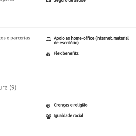
Seguro de saúde
os e parcerias
Apoio ao home-office (internet, material
de escritório)
Flex benefits
ura (9)
Crenças e religião
Igualdade racial