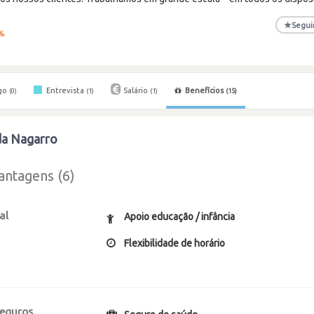
★
Segui
%
go
Entrevista
Salário
Benefícios
(0)
(1)
(1)
(15)
da Nagarro
antagens (6)
al
Apoio educação / infância
Flexibilidade de horário
seguros