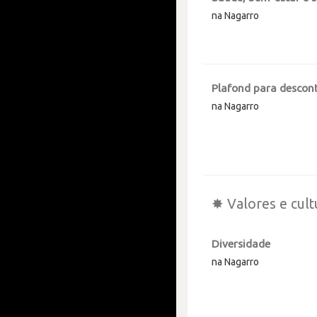
na Nagarro
Plafond para descont
na Nagarro
✸ Valores e cult
Diversidade
na Nagarro