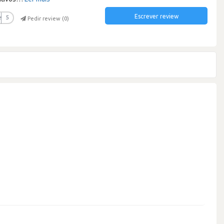
Escrever review
r
5
Pedir review (
0
)