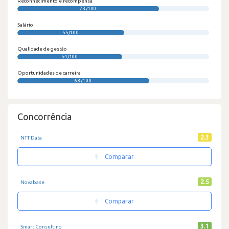
Reconhecimento e recompensa
73/100
Salário
55/100
Qualidade de gestão
54/100
Oportunidades de carreira
68/100
Concorrência
2.3
NTT Data
Comparar
2.5
Novabase
Comparar
3.1
Smart Consulting