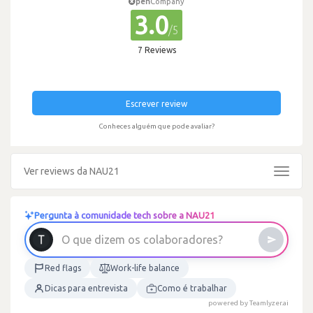
pen
Company
3.0
/5
7 Reviews
Escrever review
Conheces alguém que pode avaliar?
Ver reviews da NAU21
Toggle
navigat
Pergunta à comunidade tech sobre a NAU21
O
q
u
e
d
i
z
e
m
o
s
c
o
l
a
b
o
r
a
d
o
r
e
s
?
Red flags
Work-life balance
Dicas para entrevista
Como é trabalhar
powered by Teamlyzer.ai