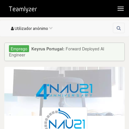
Togg
navi
Toggle
Utilizador anónimo
navigation
Keyrus Portugal:
Forward Deployed AI
Engineer