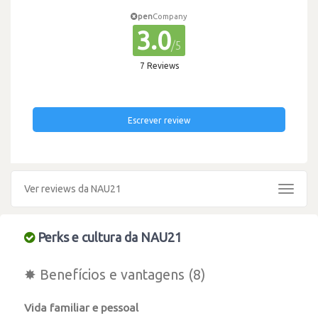
pen
Company
3.0
/5
7 Reviews
Escrever review
Ver reviews da NAU21
Toggle
navigat
Perks e cultura da NAU21
✸ Benefícios e vantagens (8)
Vida familiar e pessoal