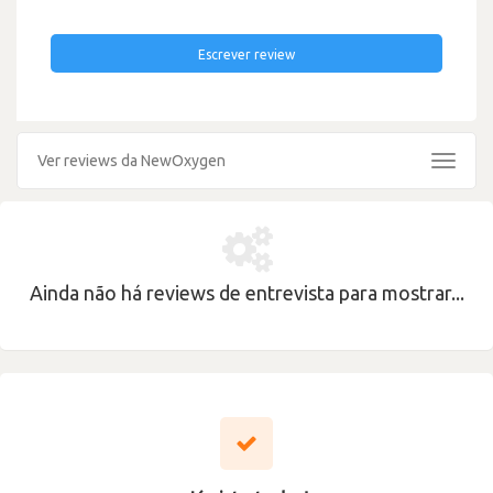
Escrever review
Ver reviews da NewOxygen
Toggle
navigat
Ainda não há reviews de entrevista para mostrar...