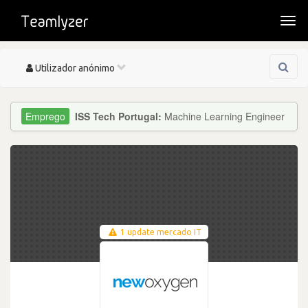
Togg
navi
Toggle
Utilizador anónimo
navigation
ISS Tech Portugal:
Machine Learning Engineer
1 update mercado IT