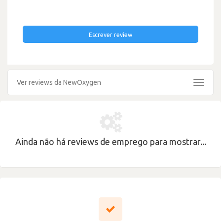
Escrever review
Ver reviews da NewOxygen
Toggle
navigat
Ainda não há reviews de emprego para mostrar...