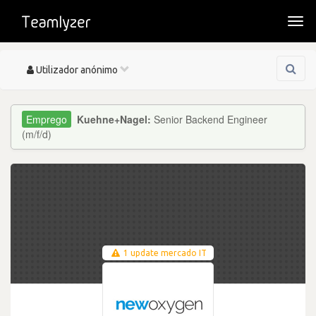
Togg
navi
Toggle
Utilizador anónimo
navigation
Kuehne+Nagel:
Senior Backend Engineer
(m/f/d)
1 update mercado IT