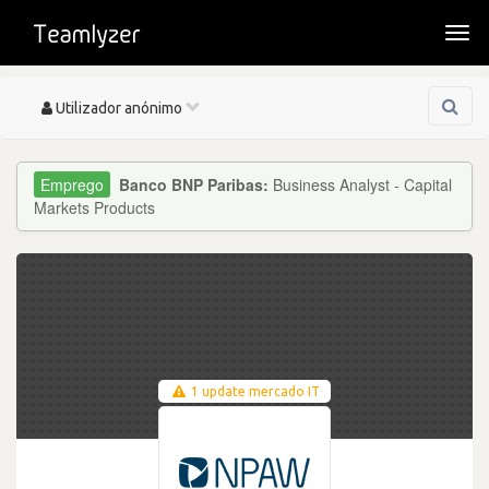
Togg
navi
Toggle
Utilizador anónimo
navigation
Banco BNP Paribas:
Business Analyst - Capital
Markets Products
1 update mercado IT