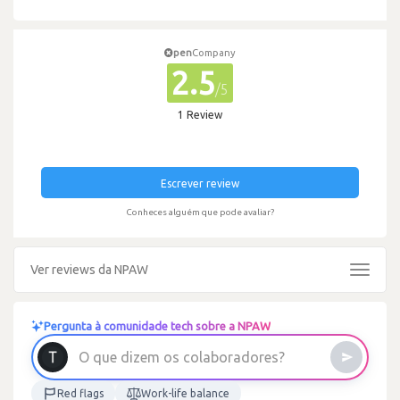
pen
Company
2.5
/5
1 Review
Escrever review
Conheces alguém que pode avaliar?
Ver reviews da NPAW
Toggle
navigat
Pergunta à comunidade tech sobre a NPAW
O
q
u
e
d
i
z
e
m
o
s
c
o
l
a
b
o
r
a
d
o
r
e
s
?
Red flags
Work-life balance