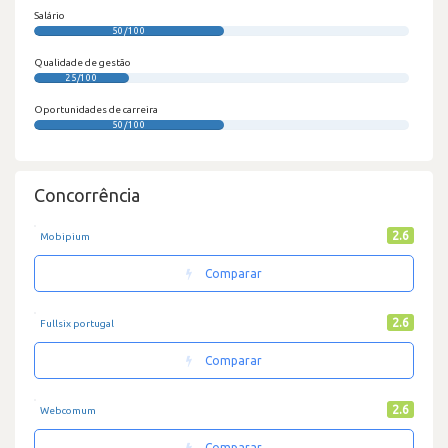
Salário
50/100
Qualidade de gestão
25/100
Oportunidades de carreira
50/100
Concorrência
2.6
Mobipium
Comparar
2.6
Fullsix portugal
Comparar
2.6
Webcomum
Comparar