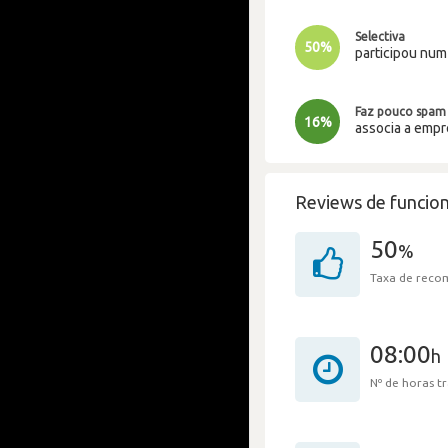
Selectiva
50%
participou nu
Faz pouco spam
16%
associa a emp
Reviews de funcion
50
%
Taxa de rec
08:00
h
Nº de horas 