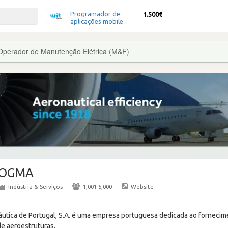
Programador de
1.500€
aplicações mobile
Operador de Manutenção Elétrica (M&F)
OGMA
Indústria & Serviços
·
1,001-5,000
·
Website
utica de Portugal, S.A. é uma empresa portuguesa dedicada ao fornecim
e aeroestruturas.