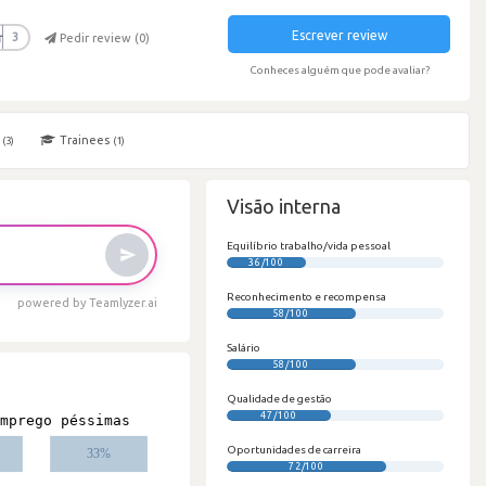
Escrever review
r
3
Pedir review (
0
)
Conheces alguém que pode avaliar?
s
Trainees
(3)
(1)
Visão interna
Equilíbrio trabalho/vida pessoal
36/100
Reconhecimento e recompensa
powered by Teamlyzer.ai
58/100
Salário
58/100
Qualidade de gestão
47/100
Oportunidades de carreira
72/100