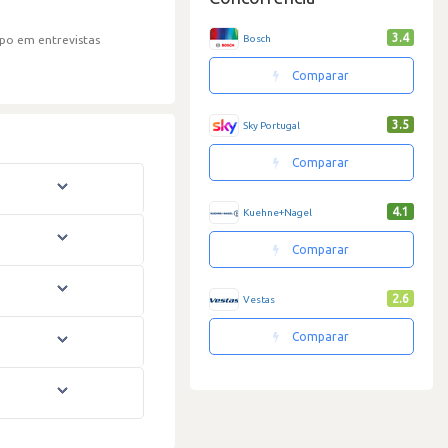
3.4
Bosch
po em entrevistas
Comparar
3.5
Sky Portugal
Comparar
4.1
Kuehne+Nagel
Comparar
2.6
Vestas
Comparar