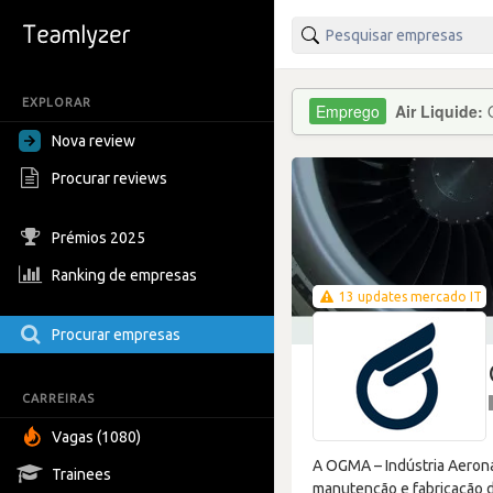
EXPLORAR
Air Liquide:
Nova review
Procurar reviews
Prémios 2025
Ranking de empresas
13 updates mercado IT
Procurar empresas
CARREIRAS
Vagas (1080)
A OGMA – Indústria Aeroná
Trainees
manutenção e fabricação d