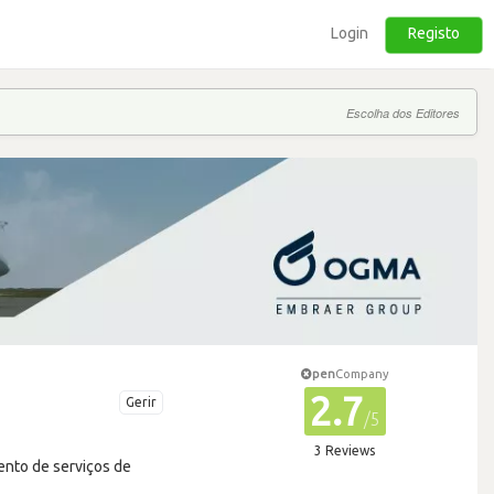
Login
Registo
Escolha dos Editores
pen
Company
2.7
Gerir
/5
3 Reviews
ento de serviços de