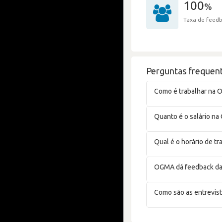
100
%
Taxa de feedb
Perguntas frequen
Como é trabalhar na
Quanto é o salário n
Qual é o horário de t
OGMA dá feedback da
Como são as entrevis