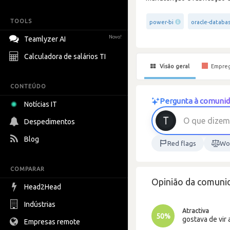
TOOLS
power-bi
oracle-databa
Novo!
Teamlyzer AI
Calculadora de salários TI
Visão geral
Empre
CONTEÚDO
Pergunta à comunid
Notícias IT
O
q
u
e
d
i
z
e
m
Despedimentos
Blog
Red flags
Wor
COMPARAR
Opinião da comunid
Head2Head
Indústrias
Atractiva
50%
gostava de vir 
Empresas remote