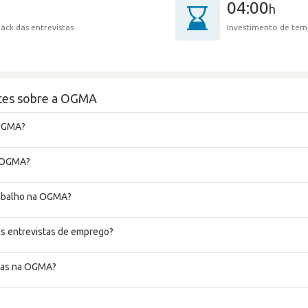
04:00
h
ack das entrevistas
Investimento de tem
tes sobre a OGMA
 OGMA?
a OGMA?
rabalho na OGMA?
s entrevistas de emprego?
tas na OGMA?