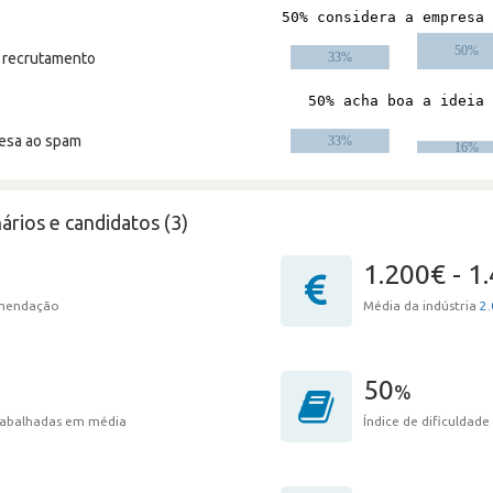
m recrutamento
resa ao spam
ários e candidatos (3)
1.200€ - 1
omendação
Média da indústria
2.
50
%
trabalhadas em média
Índice de dificuldade