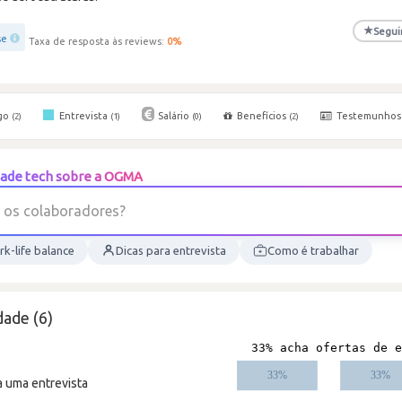
★
Segui
se
Taxa de resposta às reviews:
0
%
go
Entrevista
Salário
Benefícios
Testemunho
(2)
(1)
(0)
(2)
ade tech sobre a OGMA
o
s
c
o
l
a
b
o
r
a
d
o
r
e
s
?
k-life balance
Dicas para entrevista
Como é trabalhar
ade (6)
a uma entrevista