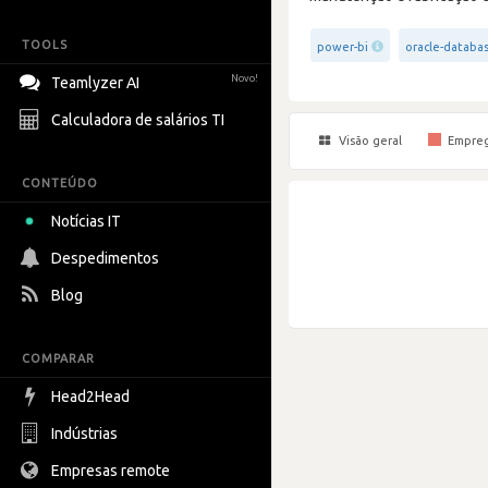
TOOLS
power-bi
oracle-databa
Novo!
Teamlyzer AI
Calculadora de salários TI
Visão geral
Empre
CONTEÚDO
Notícias IT
Despedimentos
Blog
COMPARAR
Head2Head
Indústrias
Empresas remote