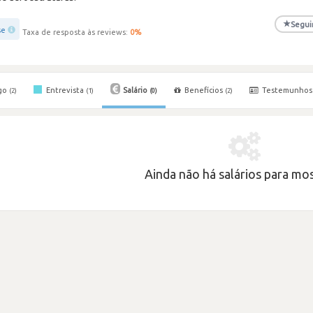
★
Segui
se
Taxa de resposta às reviews:
0
%
go
Entrevista
Salário
Benefícios
Testemunho
(2)
(1)
(0)
(2)
Ainda não há salários para most