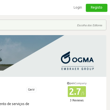
Login
Registo
Escolha dos Editores
pen
Company
2.7
Gerir
/5
3 Reviews
ento de serviços de