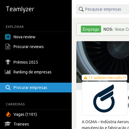
EXPLORAR
NOS:
Voice C
Nova review
Procurar reviews
Prémios 2025
Ranking de empresas
13 updates mercado IT
Procurar empresas
CARREIRAS
Vagas (1101)
A OGMA – Indústria Aeroná
Trainees
manutenção e fabricação d