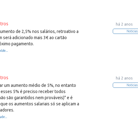
tros
há 2 anos
umento de 2,5% nos salários, retroativo a
Noticias
m será adicionado mais 3€ ao cartão
róximo pagamento.
lde...
tros
há 2 anos
ar um aumento médio de 5%, no entanto
Noticias
a esses 5% é preciso receber todos
não são garantidos nem prováveis)" e é
 que os aumentos salariais só se aplicam a
hadores.
br...