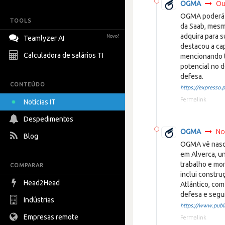
OGMA
Ou
OGMA poderá f
TOOLS
da Saab, mesm
adquira para s
Novo!
Teamlyzer AI
destacou a cap
Calculadora de salários TI
mencionando t
potencial no 
defesa.
CONTEÚDO
https://expresso.pt
Permalink
Notícias IT
Despedimentos
OGMA
No
Blog
OGMA vê nasce
em Alverca, u
trabalho e mon
COMPARAR
inclui constru
Head2Head
Atlântico, co
defesa e segu
Indústrias
https://www.public
Empresas remote
Permalink