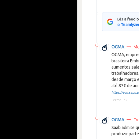
Lês a feed 
o Teamlyzer
OGMA
Me
OGMA, empres
brasileira Em
aumentos sala
trabalhadores
desde março e
até 87€ de au
https://eco.sapo.pt
Permalink
OGMA
Ou
Saab admite q
produzir part