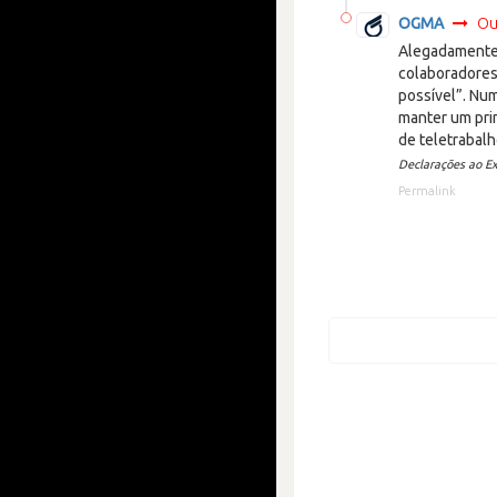
OGMA
Ou
Alegadamente 
colaboradores
possível”. Num
manter um pri
de teletrabalh
Declarações ao Ex
Permalink