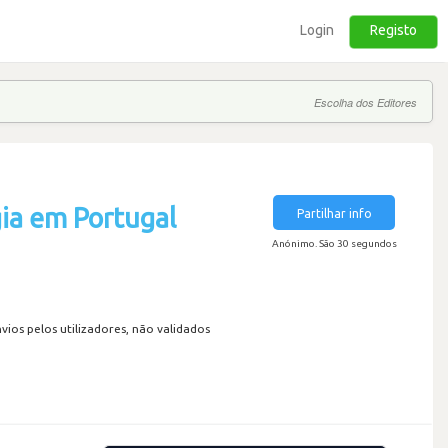
Login
Registo
Escolha dos Editores
ia em Portugal
Partilhar info
Anónimo. São 30 segundos
os pelos utilizadores, não validados