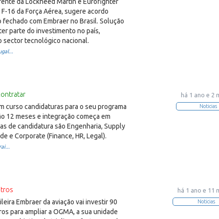
rente da Lockheed Martin e Eurofighter
r F-16 da Força Aérea, sugere acordo
 fechado com Embraer no Brasil. Solução
ter parte do investimento no país,
 sector tecnológico nacional.
gal...
contratar
há 1 ano e 2
 curso candidaturas para o seu programa
Noticias
São 12 meses e integração começa em
as de candidatura são Engenharia, Supply
de e Corporate (Finance, HR, Legal).
ai...
tros
há 1 ano e 11
ileira Embraer da aviação vai investir 90
Noticias
ros para ampliar a OGMA, a sua unidade