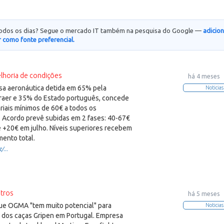
todos os dias? Segue o mercado IT também na pesquisa do Google —
adicio
 como fonte preferencial.
lhoria de condições
há 4 meses
a aeronáutica detida em 65% pela
Noticias
braer e 35% do Estado português, concede
riais mínimos de 60€ a todos os
. Acordo prevê subidas em 2 fases: 40-67€
 +20€ em julho. Níveis superiores recebem
mento total.
/...
tros
há 5 meses
ue OGMA "tem muito potencial" para
Noticias
e dos caças Gripen em Portugal. Empresa