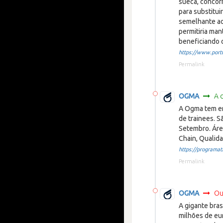
sueca, concor
para substitui
semelhante ao
permitiria man
beneficiando o
https://www.portu
Permalink
OGMA
A 
A Ogma tem em
de trainees. 
Setembro. Áre
Chain, Qualida
https://programatr
Permalink
OGMA
Ou
A gigante bras
milhões de eu