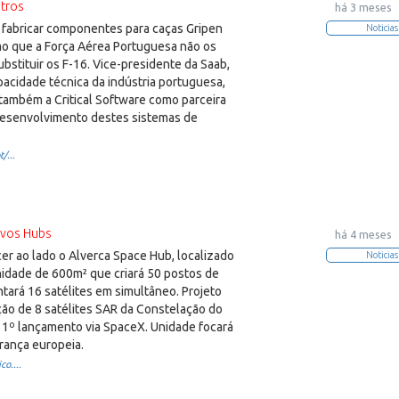
tros
há 3 meses
abricar componentes para caças Gripen
Noticias
o que a Força Aérea Portuguesa não os
ubstituir os F-16. Vice-presidente da Saab,
acidade técnica da indústria portuguesa,
ambém a Critical Software como parceira
desenvolvimento destes sistemas de
/...
vos Hubs
há 4 meses
r ao lado o Alverca Space Hub, localizado
Noticias
nidade de 600m² que criará 50 postos de
tará 16 satélites em simultâneo. Projeto
ção de 8 satélites SAR da Constelação do
m 1º lançamento via SpaceX. Unidade focará
rança europeia.
o....