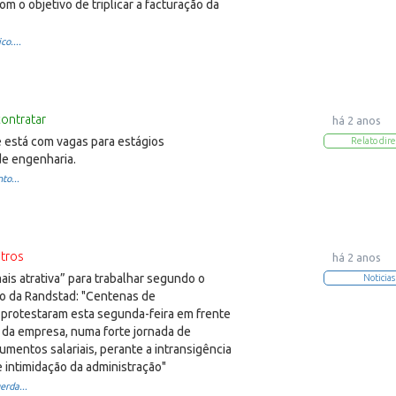
om o objetivo de triplicar a facturação da
o....
contratar
há 2 anos
está com vagas para estágios
Relato dire
de engenharia.
to...
tros
há 2 anos
is atrativa” para trabalhar segundo o
Noticias
o da Randstad: "Centenas de
 protestaram esta segunda-feira em frente
 da empresa, numa forte jornada de
umentos salariais, perante a intransigência
e intimidação da administração"
rda...