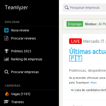
EXPLORAR
Nimber:
AI P
Nova review
Procurar reviews
LIVE
Mercado IT
Últimas actu
Prémios 2025
🇵🇹
Ranking de empresas
Polémicas, despedimen
Procurar empresas
Se pretender efectuar uma 
pelo Teamlyzer.
Mais
CARREIRAS
Lista de candidatos t
Vagas (1101)
Trainees