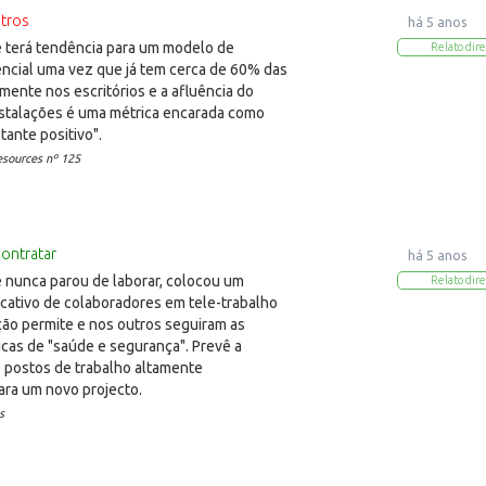
tros
há 5 anos
terá tendência para um modelo de
Relato dire
encial uma vez que já tem cerca de 60% das
mente nos escritórios e a afluência do
nstalações é uma métrica encarada como
tante positivo".
sources nº 125
contratar
há 5 anos
nunca parou de laborar, colocou um
Relato dire
icativo de colaboradores em tele-trabalho
ção permite e nos outros seguiram as
icas de "saúde e segurança". Prevê a
0 postos de trabalho altamente
ara um novo projecto.
s