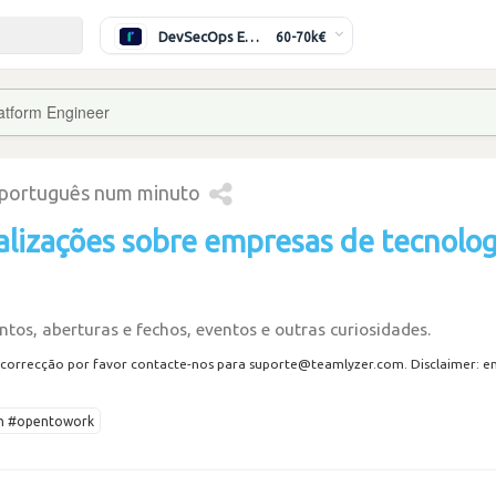
DevSecOps Engineer
60-70k€
latform Engineer
 português num minuto
alizações sobre empresas de tecnolog
tos, aberturas e fechos, eventos e outras curiosidades.
correcção por favor contacte-nos para suporte@teamlyzer.com. Disclaimer: envi
ech #opentowork