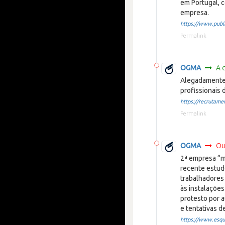
em Portugal, c
empresa.
https://www.public
Permalink
OGMA
A 
Alegadamente 
profissionais 
https://recrutamen
Permalink
OGMA
Ou
2ª empresa “ma
recente estud
trabalhadores
às instalações
protesto por a
e tentativas d
https://www.esque