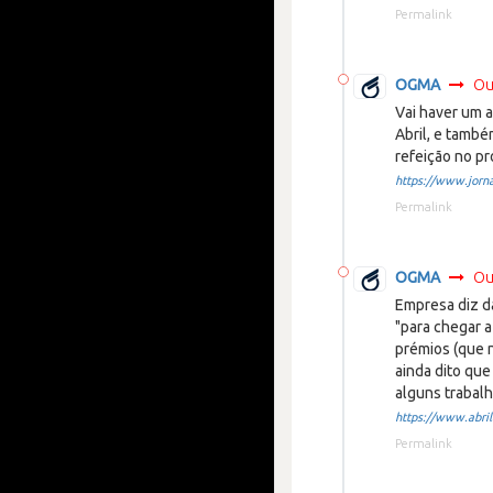
Permalink
OGMA
Ou
Vai haver um a
Abril, e també
refeição no p
https://www.jorna
Permalink
OGMA
Ou
Empresa diz d
"para chegar 
prémios (que 
ainda dito que
alguns trabal
https://www.abrila
Permalink