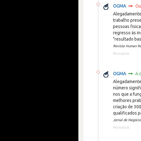
OGMA
Ou
Alegadamente 
trabalho pres
pessoas fisica
regresso às i
"resultado bas
Revista Human Re
Permalink
OGMA
A 
Alegadamente 
número signif
nos que a fun
melhores prat
criação de 30
qualificados p
Jornal de Negócio
Permalink