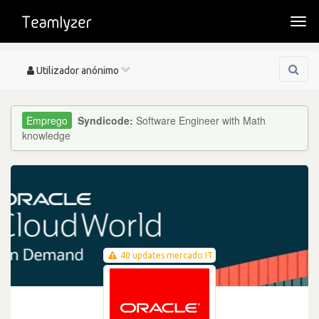
Togg
navi
Toggle
Utilizador anónimo
navigation
Syndicode:
Software Engineer with Math
knowledge
40 updates mercado IT