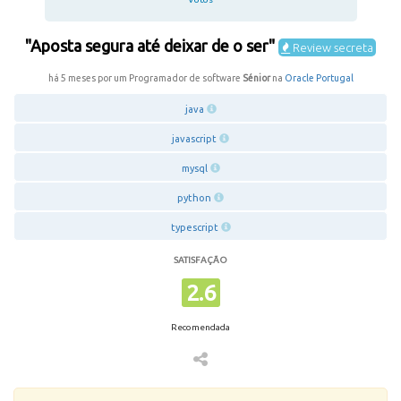
"Aposta segura até deixar de o ser"
Review secreta
há 5 meses por um Programador de software
Sénior
na
Oracle Portugal
java
javascript
mysql
python
typescript
SATISFAÇÃO
2.6
Recomendada