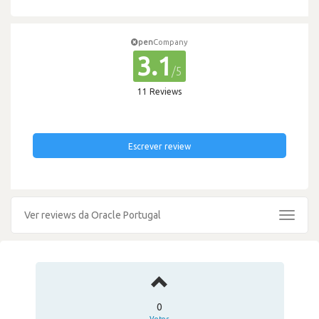
pen
Company
3.1
/5
11 Reviews
Escrever review
Ver reviews da Oracle Portugal
Toggle
navigat
0
Votos