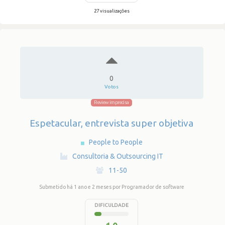
27 visualizações
0
Votos
Review imprecisa
Espetacular, entrevista super objetiva
People to People
·
Consultoria & Outsourcing IT
·
11-50
Submetido há 1 ano e 2 meses
por Programador de software
DIFICULDADE