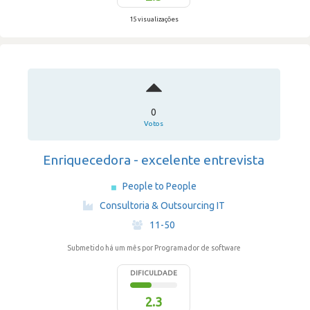
15 visualizações
0
Votos
Enriquecedora - excelente entrevista
People to People
·
Consultoria & Outsourcing IT
·
11-50
Submetido há um mês
por Programador de software
DIFICULDADE
2.3