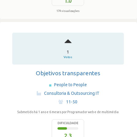
1.0
174 visualizações
1
Votos
Objetivos transparentes
People to People
·
Consultoria & Outsourcing IT
·
11-50
Submetido há 1 ano e 6 meses
por Programador web e de multimédia
DIFICULDADE
2.3