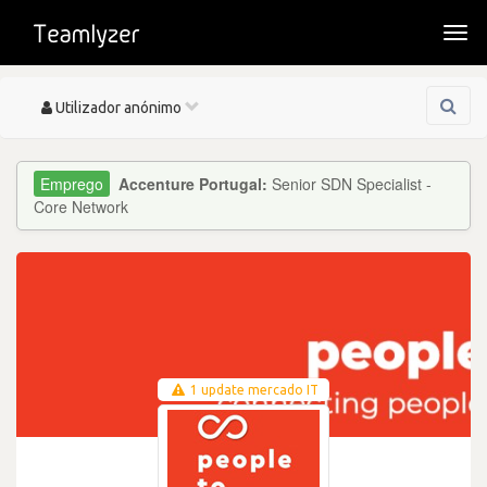
Togg
navi
Toggle
Utilizador anónimo
navigation
Accenture Portugal:
Senior SDN Specialist -
Core Network
1 update mercado IT