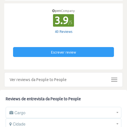
pen
Company
3.9
/5
40 Reviews
Escrever review
Ver reviews da People to People
Toggle
navigat
Reviews de entrevista da People to People
Cargo
Cidade