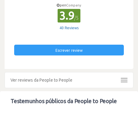
pen
Company
3.9
/5
40 Reviews
Escrever review
Ver reviews da People to People
Toggle
navigat
Testemunhos públicos da People to People