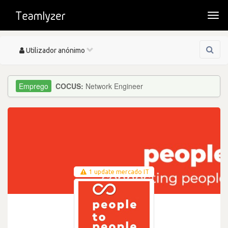
Togg
navi
Toggle
Utilizador anónimo
navigation
COCUS:
Network Engineer
1 update mercado IT