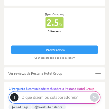
pen
Company
2.5
/5
5 Reviews
Escrever review
Conheces alguém que pode avaliar?
Ver reviews da Pestana Hotel Group
Toggle
navigat
Pergunta à comunidade tech sobre a Pestana Hotel Group
a
r
o
b
a
l
o
c
s
o
m
O
q
u
e
d
i
z
e
Red flags
Work-life balance