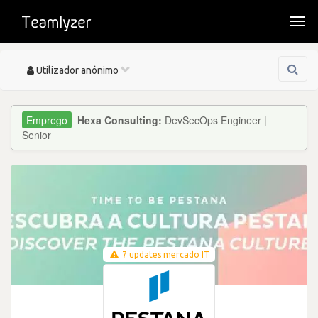
Togg
navi
Toggle
Utilizador anónimo
navigation
Hexa Consulting:
DevSecOps Engineer |
Senior
7 updates mercado IT