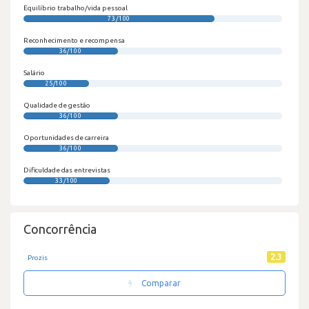
Equilíbrio trabalho/vida pessoal
73/100
Reconhecimento e recompensa
36/100
Salário
25/100
Qualidade de gestão
36/100
Oportunidades de carreira
36/100
Dificuldade das entrevistas
33/100
Concorrência
2.3
Prozis
Comparar