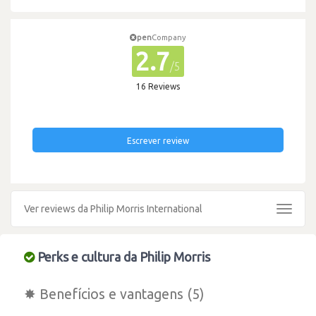
pen
Company
2.7
/5
16 Reviews
Escrever review
Ver reviews da Philip Morris International
Toggle
navigat
Perks e cultura da Philip Morris
✸ Benefícios e vantagens (5)