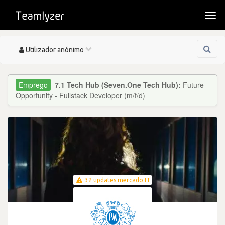
Togg
navi
Toggle
Utilizador anónimo
navigation
7.1 Tech Hub (Seven.One Tech Hub):
Future
Opportunity - Fullstack Developer (m/f/d)
32 updates mercado IT