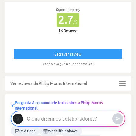
pen
Company
2.7
/5
16 Reviews
Escrever review
Conheces alguém que pode avaliar?
Ver reviews da Philip Morris International
Toggle
navigat
Pergunta à comunidade tech sobre a Philip Morris
International
?
s
e
r
o
d
a
r
o
b
O
q
u
e
d
i
z
e
m
o
s
c
o
l
a
Red flags
Work-life balance