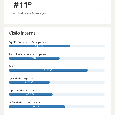
#11º
›
em
Indústria & Serviços
Visão interna
Equilíbrio trabalho/vida pessoal
63/100
Reconhecimento e recompensa
52/100
Salário
81/100
Qualidade de gestão
42/100
Oportunidades de carreira
45/100
Dificuldade das entrevistas
58/100