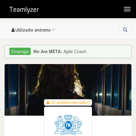
Togg
navi
Toggle
Utilizador anónimo
navigation
We Are META:
Agile Coach
32 updates mercado IT