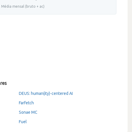
Média mensal (bruto + ac)
ares
DEUS: human(ity)-centered AI
Farfetch
Sonae MC
Fuel