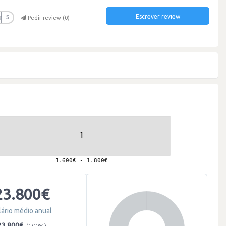
Escrever review
r
5
Pedir review (
0
)
23.800€
lário médio anual
23.800€
(100%)