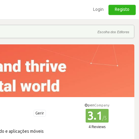
Login
Registo
Escolha dos Editores
pen
Company
3.1
Gerir
/5
4 Reviews
ado e aplicações móveis