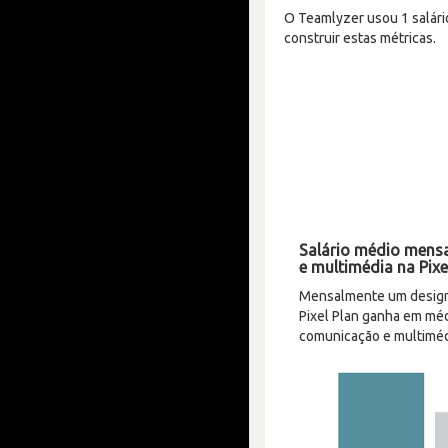
O Teamlyzer usou 1 salário
construir estas métricas.
Salário médio mensa
e multimédia na Pixe
Mensalmente um designe
Pixel Plan ganha em méd
comunicação e multiméd