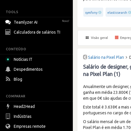
TOOLS
symfony
elasticsearch
Novo!
Teamlyzer AI
Calculadora de salários TI
Visão geral
Empre
CONTEÚDO
Salário na Pixel Plan
Notícias IT
Salário de designer,
Despedimentos
na Pixel Plan (1)
Blog
Anualmente um designer, g
ganha em média 23.800€ (1
COMPARAR
em que 0€ são ajudas de cu
Head2Head
Este total é 3.638€ a mais
portugueses no cargo de d
Indústrias
O salário mensal de um de
Empresas remote
Pixel Plan é em média 1.70