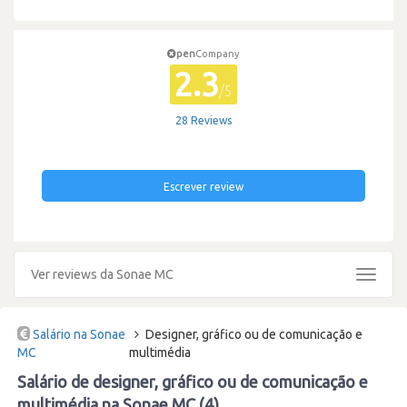
pen
Company
2.3
/5
28 Reviews
Escrever review
Ver reviews da Sonae MC
Toggle
navigat
Salário na Sonae
Designer, gráfico ou de comunicação e
MC
multimédia
Salário de designer, gráfico ou de comunicação e
multimédia na Sonae MC (4)