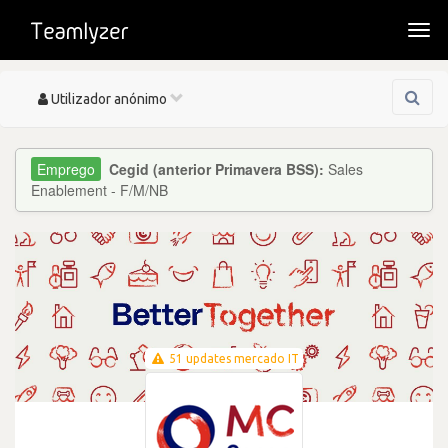
Togg
navi
Toggle
Utilizador anónimo
navigation
Cegid (anterior Primavera BSS):
Sales
Enablement - F/M/NB
51 updates mercado IT