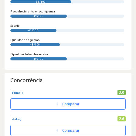
53/100
Reconhecimento e recompensa
49/100
Salário
40/100
Qualidade de gestão
43/100
Oportunidades de carreira
49/100
Concorrência
3.0
PrimeIT
Comparar
2.6
Aubay
Comparar