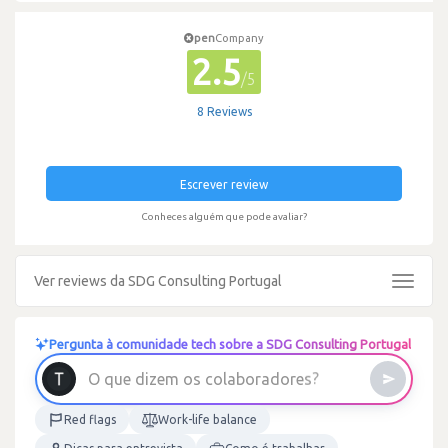
pen
Company
2.5
/5
8 Reviews
Escrever review
Conheces alguém que pode avaliar?
Ver reviews da SDG Consulting Portugal
Toggle
navigat
Pergunta à comunidade tech sobre a SDG Consulting Portugal
a
l
o
c
s
o
m
e
z
i
d
O
q
u
e
Red flags
Work-life balance