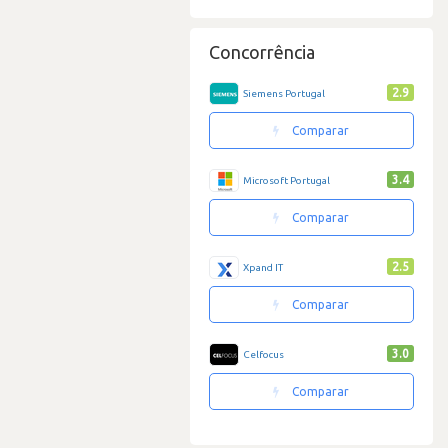
Concorrência
2.9
Siemens Portugal
Comparar
3.4
Microsoft Portugal
Comparar
2.5
Xpand IT
Comparar
3.0
Celfocus
Comparar