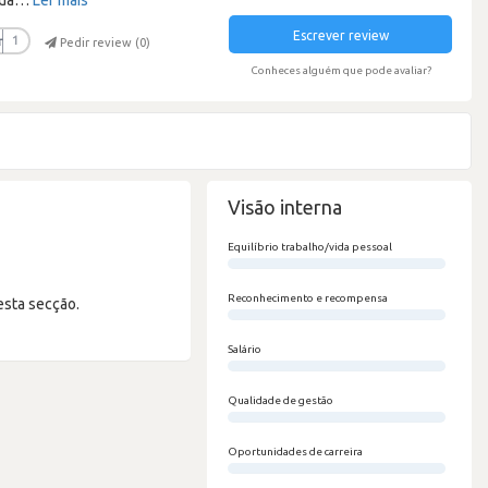
Escrever review
r
1
Pedir review (
0
)
Conheces alguém que pode avaliar?
Visão interna
Equilíbrio trabalho/vida pessoal
0/100
Reconhecimento e recompensa
esta secção.
0/100
Salário
0/100
Qualidade de gestão
0/100
Oportunidades de carreira
0/100