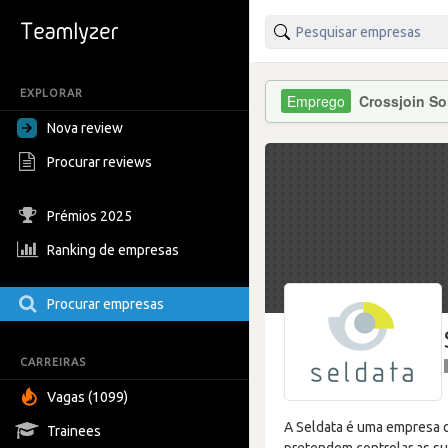
EXPLORAR
Crossjoin So
Nova review
Procurar reviews
Prémios 2025
Ranking de empresas
Procurar empresas
CARREIRAS
Vagas (1099)
A Seldata é uma empresa q
Trainees
pretendem controlar as su