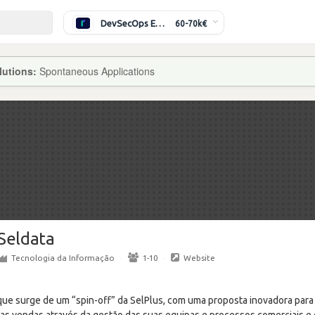
DevSecOps Engineer
60-70k€
lutions:
Spontaneous Applications
Seldata
Tecnologia da Informação
·
1-10
·
Website
ue surge de um “spin-off” da SelPlus, com uma proposta inovadora par
as vendas através da gestão das suas equipas e processos comerciais e