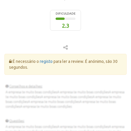
DIFICULDADE
2.3
Erro:
É necessário o
registo
para ler a review. É anónimo, são 30
segundos.