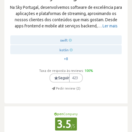
Na Sky Portugal, desenvolvemos software de excelência para
aplicações e plataformas de streaming, aproximando os
nossos clientes dos conteúdos que mais gostam. Desde
apps frontend e mobile até serviços backend,
…
Ler mais
swift
kotlin
+8
Taxa de resposta às reviews:
100
%
★
Seguir
423
Pedir review (
2
)
pen
Company
3.5
/5