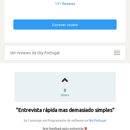
131 Reviews
Escrever review
Ver reviews da Sky Portugal
Toggle
navigat
0
Votos
"Entrevista rápida mas demasiado simples"
há 2 anos por um Programador de software na
Sky Portugal
Sem feedback após entrevista