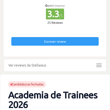
pen
Company
3.3
/5
25 Reviews
Escrever review
Ver reviews da Stellaxius
Toggle
navigat
Candidaturas fechadas
Academia de Trainees
2026