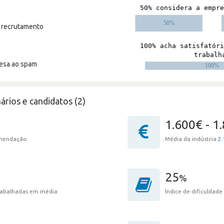
m recrutamento
resa ao spam
ários e candidatos (2)
1.600€ - 1
omendação
Média da indústria
2.
25
%
trabalhadas em média
Índice de dificuldade