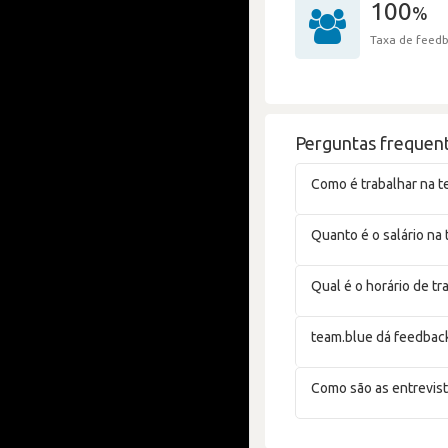
100
%
Taxa de feedb
Perguntas frequent
Como é trabalhar na t
Quanto é o salário na
Qual é o horário de t
team.blue dá feedbac
Como são as entrevist