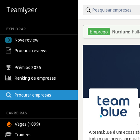
EXPLORAR
Nutrium:
Ful
Nova review
Procurar reviews
Prémios 2025
Ranking de empresas
Procurar empresas
CARREIRAS
Vagas (1099)
A team.blue é um ecossist
Trainees
tudo o que precisam para 