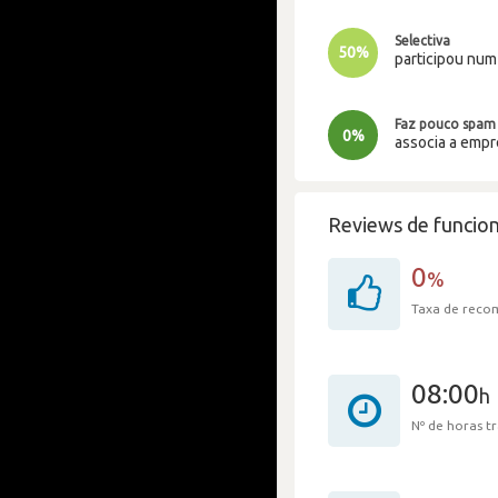
Selectiva
50%
participou nu
Faz pouco spam
0%
associa a emp
Reviews de funcion
0
%
Taxa de rec
08:00
h
Nº de horas 