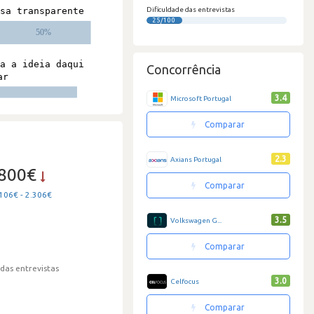
Dificuldade das entrevistas
25/100
Concorrência
3.4
Microsoft Portugal
Comparar
2.3
Axians Portugal
.800€
Comparar
106€ - 2.306€
3.5
Volkswagen G...
Comparar
 das entrevistas
3.0
Celfocus
Comparar