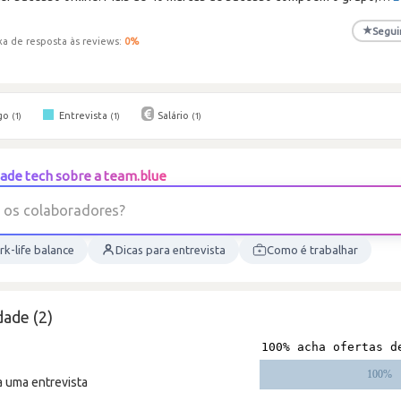
★
Segui
xa de resposta às reviews:
0
%
go
Entrevista
Salário
(1)
(1)
(1)
ade tech sobre a team.blue
o
s
c
o
l
a
b
o
r
a
d
o
r
e
s
?
k-life balance
Dicas para entrevista
Como é trabalhar
ade (2)
a uma entrevista