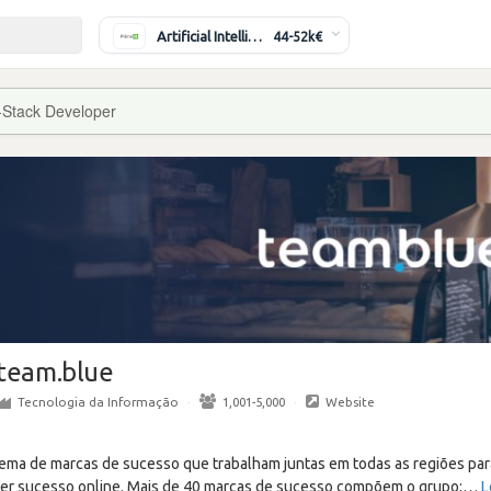
Artificial Intelligence Engineer
44-52k€
l-Stack Developer
team.blue
Tecnologia da Informação
·
1,001-5,000
·
Website
ema de marcas de sucesso que trabalham juntas em todas as regiões para
ter sucesso online. Mais de 40 marcas de sucesso compõem o grupo;
…
L