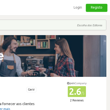
Login
Registo
Escolha dos Editores
pen
Company
2.6
Gerir
/5
2 Reviews
 fornecer aos clientes
er mais