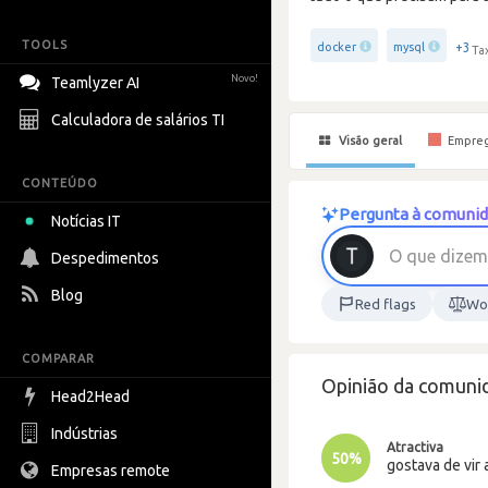
TOOLS
+3
docker
mysql
Ta
Novo!
Teamlyzer AI
Calculadora de salários TI
Visão geral
Empre
CONTEÚDO
Pergunta à comunid
Notícias IT
O
q
u
e
d
i
z
e
m
Despedimentos
Blog
Red flags
Wor
COMPARAR
Opinião da comunid
Head2Head
Indústrias
Atractiva
50%
gostava de vir 
Empresas remote