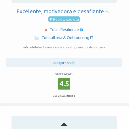
Excelente, motivadora e desafiante
Review secreta
Team Resilience
·
Consultoria & Outsourcing IT
Submetido há 1 ano e 7 meses
por Programador de software
outsystems
SATISFAÇÃO
4.5
368 visualizações