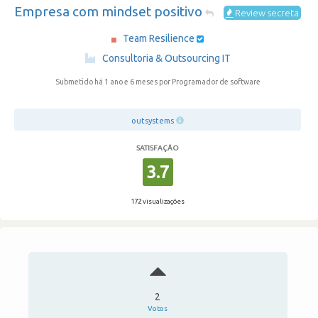
Empresa com mindset positivo
Review secreta
Team Resilience
·
Consultoria & Outsourcing IT
Submetido há 1 ano e 6 meses
por Programador de software
outsystems
SATISFAÇÃO
3.7
172 visualizações
2
Votos