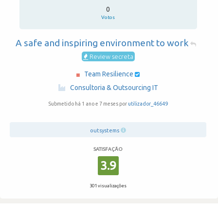
0
Votos
A safe and inspiring environment to work
Review secreta
Team Resilience
·
Consultoria & Outsourcing IT
Submetido há 1 ano e 7 meses por
utilizador_46649
outsystems
SATISFAÇÃO
3.9
301 visualizações