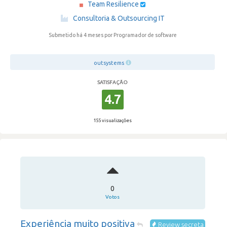
Team Resilience
·
Consultoria & Outsourcing IT
Submetido há 4 meses
por Programador de software
outsystems
SATISFAÇÃO
4.7
155 visualizações
0
Votos
Experiência muito positiva
Review secreta