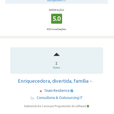
outsystems
SATISFAÇÃO
5.0
432 visualizações
2
Votos
Enriquecedora, divertida, família
Team Resilience
·
Consultoria & Outsourcing IT
Submetido há 2 anos
por Programador de software