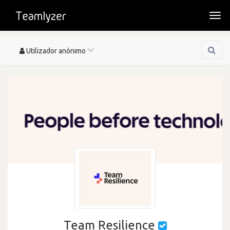
Togg
navi
Toggle
Utilizador anónimo
navigation
Team Resilience