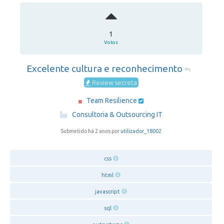
1
Votos
Excelente cultura e reconhecimento
Review secreta
Team Resilience
·
Consultoria & Outsourcing IT
Submetido há 2 anos por
utilizador_18002
css
html
javascript
sql