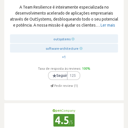
A Team Resilience é inteiramente especializada no
desenvolvimento acelerado de aplicações empresariais
através de OutSystems, desbloqueando todo o seu potencial
e potência. A nossa missão é ajudar os clientes
…
Ler mais
outsystems
software-architecture
+1
Taxa de resposta às reviews:
100
%
★
Seguir
125
Pedir review (
1
)
pen
Company
4.5
/5