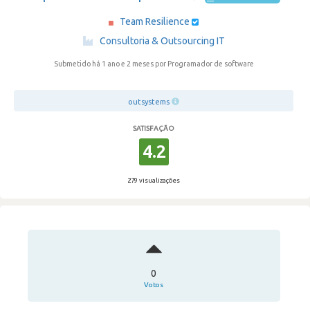
Team Resilience
·
Consultoria & Outsourcing IT
Submetido há 1 ano e 2 meses
por Programador de software
outsystems
SATISFAÇÃO
4.2
279 visualizações
0
Votos