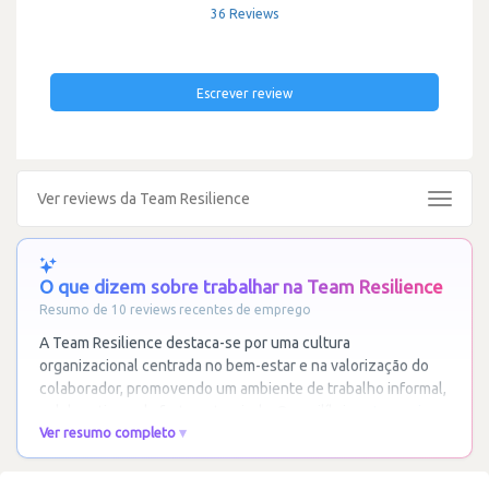
36 Reviews
Escrever review
Ver reviews da Team Resilience
Toggle
navigat
O que dizem sobre trabalhar na Team Resilience
Resumo de 10 reviews recentes de emprego
A Team Resilience destaca-se por uma cultura
organizacional centrada no bem-estar e na valorização do
colaborador, promovendo um ambiente de trabalho informal,
colaborativo e de forte entreajuda. O equilíbrio
…
Ler mais
Ver resumo completo