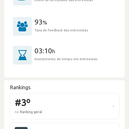
93
%
Taxa de feedback das entrevistas
03:10
h
Investimento de tempo em entrevistas
Rankings
#3º
›
no
Ranking geral