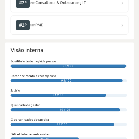
›
#2º
em
Consultoria & Outsourcing IT
›
#2º
em
PME
Visão interna
Equilíbrio trabalho/vida pessoal
98/100
Reconhecimento e recompensa
95/100
Salário
81/100
Qualidade de gestão
93/100
Oportunidades de carreira
88/100
Dificuldade das entrevistas
58/100