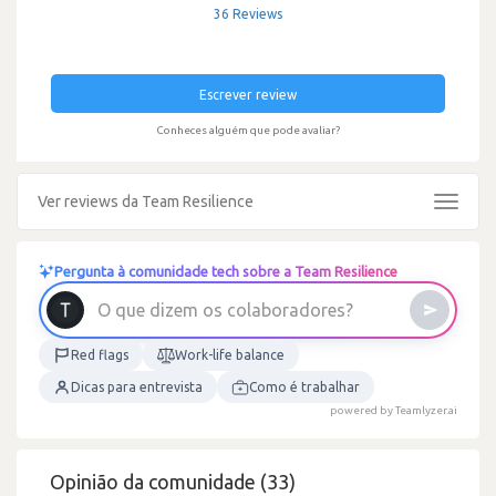
36 Reviews
Escrever review
Conheces alguém que pode avaliar?
Ver reviews da Team Resilience
Toggle
navigat
Pergunta à comunidade tech sobre a Team Resilience
?
s
e
O
q
u
e
d
i
z
e
m
o
s
c
o
l
a
b
o
r
a
d
o
r
Red flags
Work-life balance
Dicas para entrevista
Como é trabalhar
powered by Teamlyzer.ai
Opinião da comunidade (33)