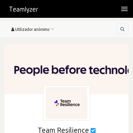
Togg
navi
Toggle
Utilizador anónimo
navigation
Team Resilience