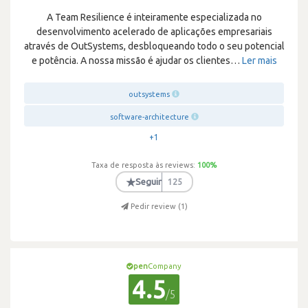
A Team Resilience é inteiramente especializada no
desenvolvimento acelerado de aplicações empresariais
através de OutSystems, desbloqueando todo o seu potencial
e potência. A nossa missão é ajudar os clientes
…
Ler mais
outsystems
software-architecture
+1
Taxa de resposta às reviews:
100
%
★
Seguir
125
Pedir review (
1
)
pen
Company
4.5
/5