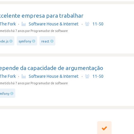
xcelente empresa para trabalhar
The Fork
·
Software House & Internet
·
11-50
metido há 7 anos
por Programador de software
ode.js
symfony
react
epende da capacidade de argumentação
The Fork
·
Software House & Internet
·
11-50
metido há 7 anos
por Programador de software
ymfony