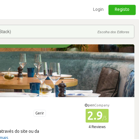
Login
Registo
Stack)
Escolha dos Editores
pen
Company
2.9
Gerir
/5
4 Reviews
través do site ou da
 mais