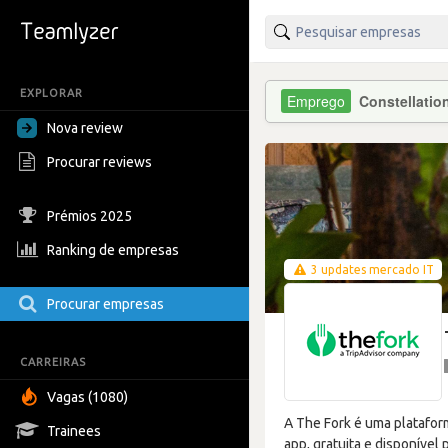
EXPLORAR
Constellati
Nova review
Procurar reviews
Prémios 2025
Ranking de empresas
3 updates mercado IT
Procurar empresas
CARREIRAS
Vagas (1080)
A The Fork é uma platafor
Trainees
app, gratuita e disponível