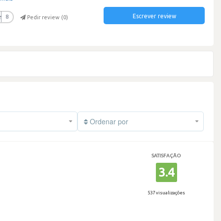
Escrever review
r
8
Pedir review (
0
)
Ordenar por
SATISFAÇÃO
3.4
537 visualizações