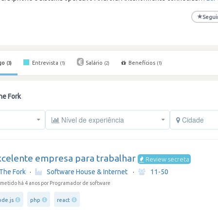
★
Segui
go
Entrevista
Salário
Benefícios
(3)
(1)
(2)
(1)
he Fork
Nível de experiência
Cidade
xcelente empresa para trabalhar
Review secreta
The Fork
·
Software House & Internet
·
11-50
metido há 4 anos
por Programador de software
ode.js
php
react