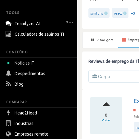
TOOLS
+2
symfony
react
Novo!
Teamlyzer AI
Calculadora de salários TI
Visão geral
Empre
CONTEÚDO
Reviews de emprego da T
Notícias IT
Despedimentos
Cargo
Blog
E
COMPARAR
Head2Head
0
Sub
Votos
Indústrias
n
Empresas remote