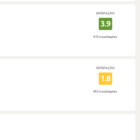
SATISFAÇÃO
3.9
972 visualizações
SATISFAÇÃO
1.8
992 visualizações