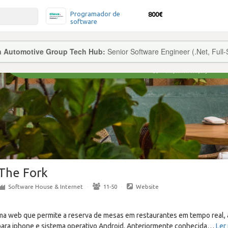
Programador de
800€
software
on Automotive Group Tech Hub:
Senior Software Engineer (.Net, Full-
The Fork
Software House & Internet
·
11-50
·
Website
ma web que permite a reserva de mesas em restaurantes em tempo real, a
 para iphone e sistema operativo Android. Anteriormente conhecida
…
Ler