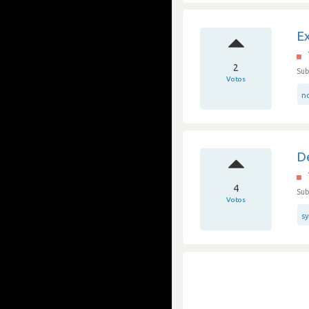
E
2
Sub
Votos
n
D
4
Sub
Votos
s