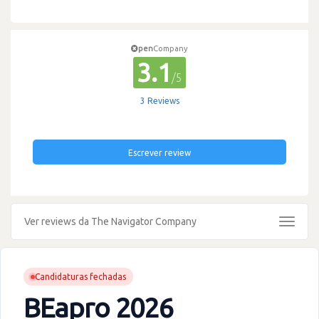
pen
Company
3.1
/5
3 Reviews
Escrever review
Ver reviews da The Navigator Company
Toggle
navigat
Candidaturas fechadas
BEapro 2026