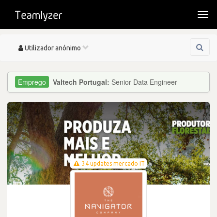
Togg
navi
Toggle
Utilizador anónimo
navigation
Valtech Portugal:
Senior Data Engineer
34 updates mercado IT