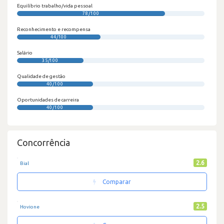
Equilíbrio trabalho/vida pessoal
78/100
Reconhecimento e recompensa
44/100
Salário
35/100
Qualidade de gestão
40/100
Oportunidades de carreira
40/100
Concorrência
2.6
Bial
Comparar
2.5
Hovione