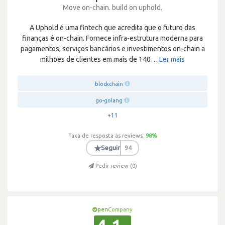
Move on-chain. build on uphold.
A Uphold é uma fintech que acredita que o futuro das
finanças é on-chain. Fornece infra-estrutura moderna para
pagamentos, serviços bancários e investimentos on-chain a
milhões de clientes em mais de 140
…
Ler mais
blockchain
go-golang
+11
Taxa de resposta às reviews:
98
%
★
Seguir
94
Pedir review (
0
)
pen
Company