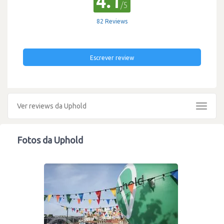
4.1
/5
82 Reviews
Escrever review
Ver reviews da Uphold
Toggle
navigat
Fotos da Uphold