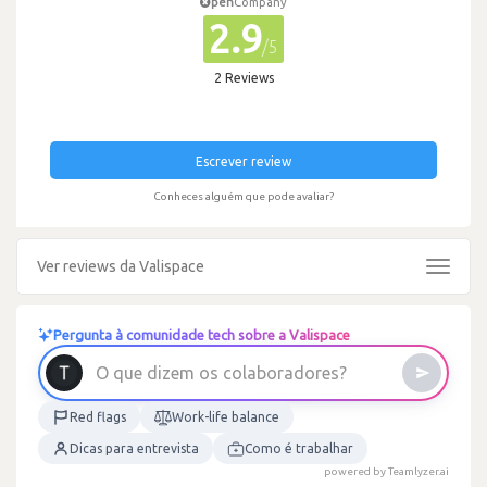
pen
Company
2.9
/5
2 Reviews
Escrever review
Conheces alguém que pode avaliar?
Ver reviews da Valispace
Toggle
navigat
Pergunta à comunidade tech sobre a Valispace
O
q
u
e
d
i
z
e
m
o
s
c
o
l
a
b
o
r
a
d
o
r
e
s
?
Red flags
Work-life balance
Dicas para entrevista
Como é trabalhar
powered by Teamlyzer.ai