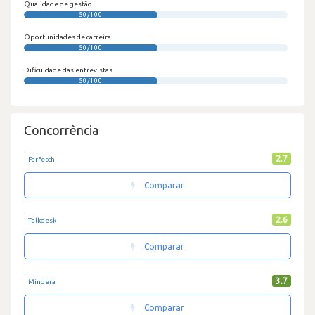
Qualidade de gestão
50/100
Oportunidades de carreira
50/100
Dificuldade das entrevistas
50/100
Concorrência
2.7
Farfetch
Comparar
2.6
Talkdesk
Comparar
3.7
Mindera
Comparar